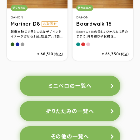
カテゴリ：
カテゴリ：
折りたたみ
折りたたみ
DAHON
DAHON
Mariner D8
Boardwalk 16
お取寄せ
創業当時のクラシカルなデザインを
Boardwalkの美しいフォルムはその
イメージさせる１台。軽量アルミ製...
ままに、持ち運びや収納性...
Olive Drab
Ocean Navy
Gunmetal
Matt Grayish Green
Matt Terrcotta
Pink Puff
68,310
66,330
¥
（税込）
¥
（税込）
ミニベロの一覧へ
折りたたみの一覧へ
その他の一覧へ