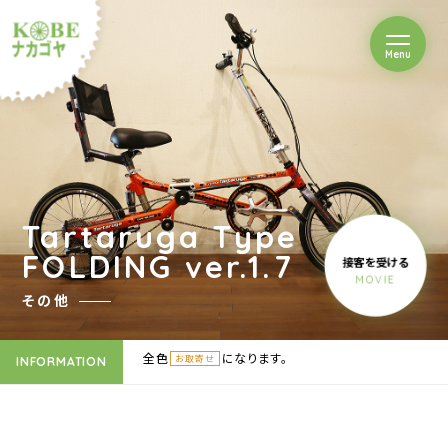
を開閉
Menu
クルショップナカゴヤ
Tartaruga Type
FOLDING ver.1.7
接客を受ける
MOVIE
その他
全色
になります。
お取寄せ
INFORMATION