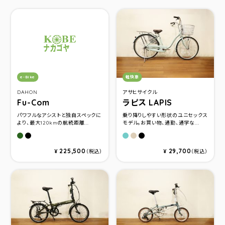
カテゴリ：
カテゴリ：
e-Bike
軽快車
DAHON
アサヒサイクル
Fu-Com
ラピス LAPIS
パワフルなアシストと独自スペックに
乗り降りしやすい形状のユニセックス
より、最大120kmの航続距離...
モデル。お買い物、通勤、通学な...
カーキ
マットブラック
ＰＷソフトブルー
ＰＷベージュ
ＰＷブラック
225,500
29,700
¥
（税込）
¥
（税込）