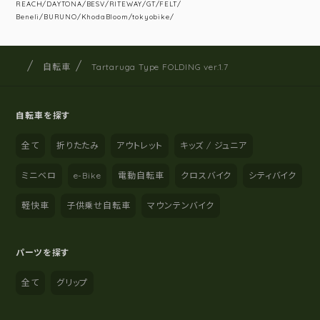
REACH/DAYTONA/BESV/RITEWAY/GT/FELT/
Beneli/BURUNO/KhodaBloom/tokyobike/
サイクルショップナカゴヤ
サイト内の現在地
自転車
Tartaruga Type FOLDING ver.1.7
自転車を探す
全て
折りたたみ
アウトレット
キッズ / ジュニア
ミニベロ
e-Bike
電動自転車
クロスバイク
シティバイク
軽快車
子供乗せ自転車
マウンテンバイク
パーツを探す
全て
グリップ