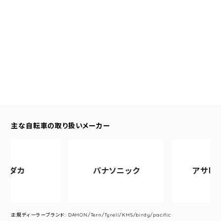
主な自転車の取り扱いメーカー
パナソニック
アサヒサイクル
正規ディーラーブランド: DAHON/Tern/Tyrell/KHS/birdy/pacific