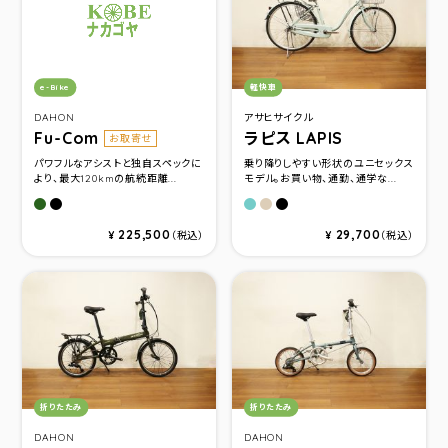
カテゴリ：
カテゴリ：
e-Bike
軽快車
DAHON
アサヒサイクル
Fu-Com
ラピス LAPIS
お取寄せ
パワフルなアシストと独自スペックに
乗り降りしやすい形状のユニセックス
より、最大120kmの航続距離...
モデル。お買い物、通勤、通学な...
カーキ
マットブラック
ＰＷソフトブルー
ＰＷベージュ
ＰＷブラック
225,500
29,700
¥
（税込）
¥
（税込）
カテゴリ：
カテゴリ：
折りたたみ
折りたたみ
DAHON
DAHON