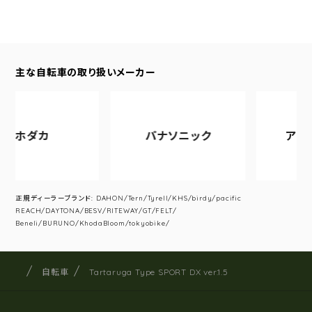
主な自転車の取り扱いメーカー
カ
パナソニック
アサヒサイク
正規ディーラーブランド: DAHON/Tern/Tyrell/KHS/birdy/pacific
REACH/DAYTONA/BESV/RITEWAY/GT/FELT/
Beneli/BURUNO/KhodaBloom/tokyobike/
サイクルショップナカゴヤ
サイト内の現在地
自転車
Tartaruga Type SPORT DX ver.1.5