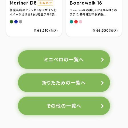
Mariner D8
Boardwalk 16
お取寄せ
創業当時のクラシカルなデザインを
Boardwalkの美しいフォルムはその
イメージさせる１台。軽量アルミ製...
ままに、持ち運びや収納性...
Olive Drab
Ocean Navy
Gunmetal
Matt Grayish Green
Matt Terrcotta
Pink Puff
68,310
66,330
¥
（税込）
¥
（税込）
ミニベロの一覧へ
折りたたみの一覧へ
その他の一覧へ