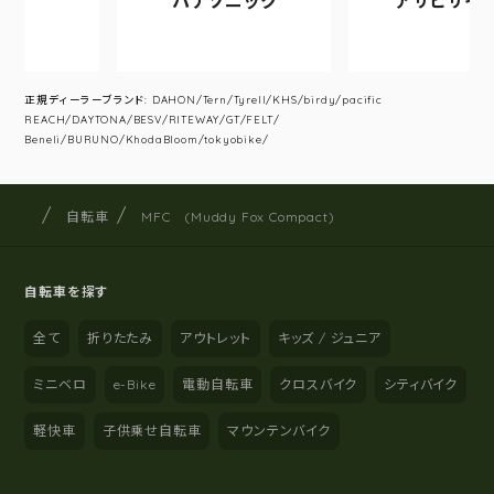
パナソニック
アサヒサイクル
正規ディーラーブランド: DAHON/Tern/Tyrell/KHS/birdy/pacific
REACH/DAYTONA/BESV/RITEWAY/GT/FELT/
Beneli/BURUNO/KhodaBloom/tokyobike/
サイクルショップナカゴヤ
サイト内の現在地
自転車
MFC (Muddy Fox Compact)
自転車を探す
全て
折りたたみ
アウトレット
キッズ / ジュニア
ミニベロ
e-Bike
電動自転車
クロスバイク
シティバイク
軽快車
子供乗せ自転車
マウンテンバイク