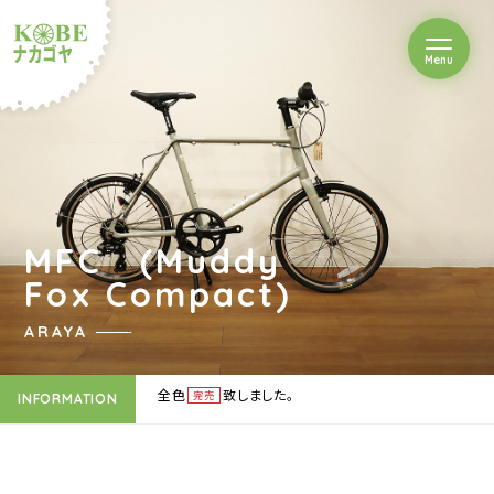
を開閉
Menu
クルショップナカゴヤ
MFC (Muddy
Fox Compact)
ARAYA
全色
致しました。
完売
INFORMATION