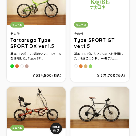
カテゴリ：
カテゴリ：
ミニベロ
ミニベロ
その他
その他
Tartaruga Type
Type SPORT GT
SPORT DX ver.1.5
ver.1.5
基本コンポに20速のシマノTIAGRA
基本コンポにシマノSORAを使用し
を使用した、Type SP...
た、18速のランドナーモデル。...
グリーン
ボンバーオレンジ
ユーロブラウン
ボンバーオレンジ
ユーロブラウン
グリーン
パールホワイト
パールホワイト
324,500
271,700
¥
（税込）
¥
（税込）
カテゴリ：
試乗車
ミニベロ
あり