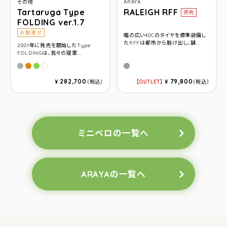
その他
ARAYA
Tartaruga Type
RALEIGH RFF
完売
FOLDING ver.1.7
お取寄せ
幅の広い40Cのタイヤを標準装備し
たRFFは都市から脱け出し、舗...
2001年に発売を開始したType
FOLDINGは、我々の提案...
ユーロブラウン
ボンバーオレンジ
グリーン
Deep GRAY(520)
パールホワイト
282,700
79,800
¥
（税込）
OUTLET
¥
（税込）
ミニベロの一覧へ
ARAYAの一覧へ