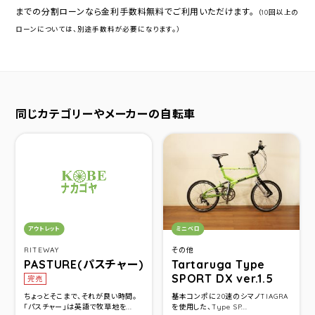
までの分割ローンなら金利手数料無料でご利用いただけます。
（10回以上の
ローンについては、別途手数料が必要になります。）
同じカテゴリーやメーカーの自転車
カテゴリ：
カテゴリ：
アウトレット
ミニベロ
RITEWAY
その他
PASTURE(パスチャー)
Tartaruga Type
SPORT DX ver.1.5
完売
ちょっとそこまで、それが良い時間。
基本コンポに20速のシマノTIAGRA
「パスチャー」は英語で牧草地を...
を使用した、Type SP...