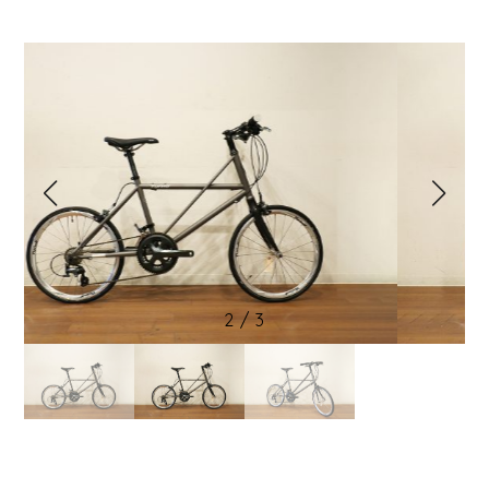
2
/
3