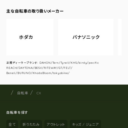
主な自転車の取り扱いメーカー
ホダカ
パナソニック
アサヒサ
正規ディーラーブランド: DAHON/Tern/Tyrell/KHS/birdy/pacific
REACH/DAYTONA/BESV/RITEWAY/GT/FELT/
Beneli/BURUNO/KhodaBloom/tokyobike/
サイクルショップナカゴヤ
サイト内の現在地
自転車
CX
自転車を探す
全て
折りたたみ
アウトレット
キッズ / ジュニア