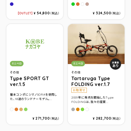
グロスネイビー
グリーン
ボンバーオレンジ
ユーロブラウン
パールホワイト
54,800
324,500
OUTLET
¥
（税込）
¥
（税込）
カテゴリ：
カテゴリ：
試乗車
ミニベロ
ミニベロ
あり
その他
その他
Type SPORT GT
Tartaruga Type
ver.1.5
FOLDING ver.1.7
お取寄せ
基本コンポにシマノSORAを使用し
2001年に発売を開始したType
た、18速のランドナーモデル。...
FOLDINGは、我々の提案...
ボンバーオレンジ
ユーロブラウン
グリーン
ユーロブラウン
ボンバーオレンジ
グリーン
パールホワイト
パールホワイト
271,700
282,700
¥
（税込）
¥
（税込）