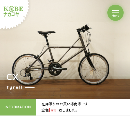
を開閉
Menu
クルショップナカゴヤ
CX
Tyrell
在庫限りのお買い得商品です
INFORMATION
全色
致しました。
完売