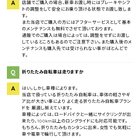
A
店舗でご購入の場合、新車お渡し時にはブレーキやシフ
トの調整をして安全にお乗り頂ける状態でお渡し致しま
す。
また当店でご購入の方にはアフターサービスとして基本
のメンテナンスも無料でさせて頂いております。
通販でのご購入は場合によっては、調整をせずにお渡し
しているところもあるのでご注意下さい。また購入後のメ
ンテナンスも購入先では受けられない事がほとんどで
す。
Q
折りたたみ自転車は走りますか
A
はい。しかし車種によります。
当店で扱っている折りたたみ自転車は、車体の軽さやギ
ア比が大きい事により よく走る折りたたみ自転車ブラン
ドを 厳選し揃えています。
車種によっては、ロードバイクと一緒にサイクリングが出
来たり、100km以上のロングライドにも対応可能です。
もちろん、折りたたみもカンタンに出来、女性でも気軽に
車や電車で輪行して頂けます。