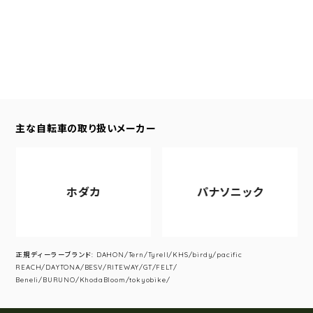
主な自転車の取り扱いメーカー
ホダカ
パナソニック
正規ディーラーブランド: DAHON/Tern/Tyrell/KHS/birdy/pacific
REACH/DAYTONA/BESV/RITEWAY/GT/FELT/
Beneli/BURUNO/KhodaBloom/tokyobike/