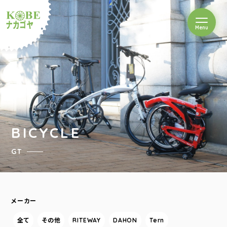
を開閉
Menu
クルショップナカゴヤ
BICYCLE
GT
メーカー
全て
その他
RITEWAY
DAHON
Tern