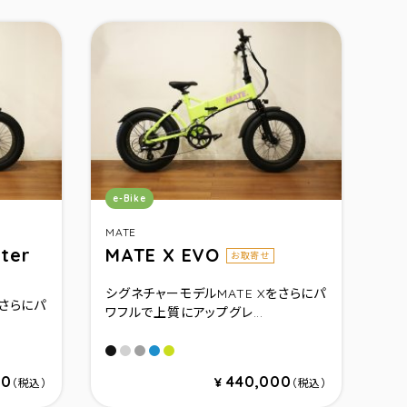
カテゴリ：
e-Bike
MATE
ter
MATE X EVO
お取寄せ
シグネチャーモデルMATE Xをさらにパ
をさらにパ
ワフルで上質にアップグレ...
Subdued Black
Ghost Gravity
Silver Comet
Ocean Shimmer
Citrus Beat
00
440,000
¥
（税込）
（税込）