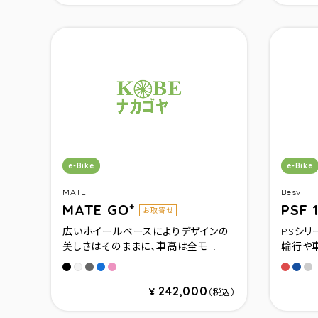
カテゴリ：
カテゴ
e-Bike
e-Bike
MATE
Besv
MATE GO⁺
PSF 
お取寄せ
広いホイールベースによりデザインの
PSシリ
美しさはそのままに、車高は全モ...
輪行や車
Subdued Black
Shadow Glow
Neon Dream
Velvet Blush
シャド
シャ
シ
Cloud Mist
242,000
¥
（税込）