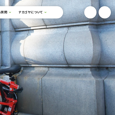
YouTube
Onlin
る質問
ナカゴヤについて
検索フォームを開閉する