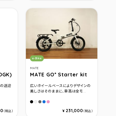
カテゴリ：
e-Bike
MATE
OGK)
MATE GO⁺ Starter kit
初の送迎
広いホイールベースによりデザインの
美しさはそのままに、車高は全モ...
Subdued Black
Shadow Glow
Neon Dream
Velvet Blush
Cloud Mist
00
231,000
¥
（税込）
（税込）