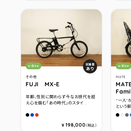
カテゴリ：
カテゴ
試乗車
e-Bike
e-Bike
あり
その他
MATE
FUJI MX-E
MATE
Fami
年齢、性別に関わらず今なお世代を超
“⼀⼈”
え心を掴む「あの時代」のスタイ...
という新
Black
OG Blue
OG Red
Subdu
Sh
Clou
198,000
¥
（税込）