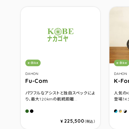
カテゴリ：
カテゴ
e-Bike
e-Bike
DAHON
DAHON
Fu-Com
K-Fo
パワフルなアシストと独自スペックによ
人気のK
り、最大120kmの航続距離...
登場！K
カーキ
マットブラック
Ocean
Ic
Sun
225,500
¥
（税込）