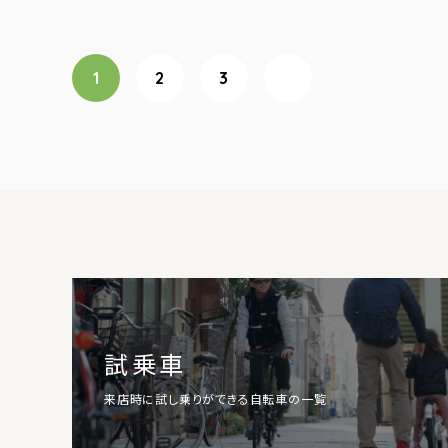
投稿ナビゲーション
1
2
3
次へ
試乗車
来店時に試し乗りができる自転車の一覧