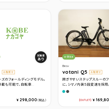
リ：
カテゴリ：
試乗車
e-Bike
あり
Besv
1
votani Q5
お取寄せ
お取寄せ
ーズのフォールディングモデル。
跨ぎやすいステップスルーのフ
載も可能で、自転車...
に、シマノ内装５段変速を採用。.
ーレッドメタリック
ドーブルーメタリック
ャドーグレーメタリック
ライトブルーメタリック
メタリックグレー
298,000
169,8
¥
¥
（税込）
OUTLET