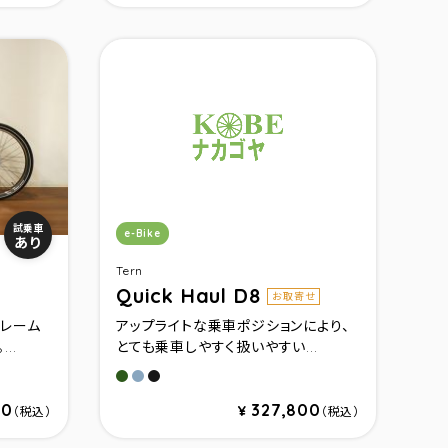
カテゴリ：
試乗車
e-Bike
あり
Tern
Quick Haul D8
お取寄せ
レーム
アップライトな乗車ポジションにより、
..
とても乗車しやすく扱いやすい...
マットオリーブ
グロスブルーグレー
マットブラック
00
327,800
¥
（税込）
（税込）