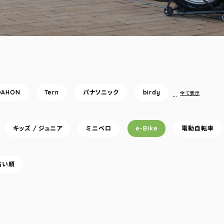
DAHON
Tern
パナソニック
birdy
…
全て表示
キッズ / ジュニア
ミニベロ
e-Bike
電動自転車
高い順