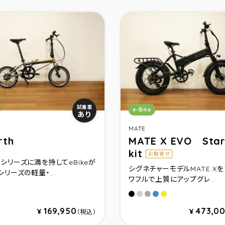
リ：
カテゴリ：
試乗車
e-Bike
あり
MATE
rth
MATE X EVO Star
kit
お取寄せ
シリーズに満を持してeBikeが
シグネチャーモデルMATE X
シリーズの軽量・...
ワフルで上質にアップグレ...
 Blue
e Breeze
Subdued Black
Ghost Gravity
Silver Comet
Ocean Shimmer
Citrus Beat
set Orange
169,950
473,0
¥
¥
（税込）