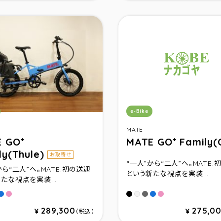
リ：
カテゴリ：
e-Bike
MATE
 GO⁺
MATE GO⁺ Family(
ly(Thule)
お取寄せ
“⼀⼈”から“⼆⼈”へ。MATE.
から“⼆⼈”へ。MATE.初の送迎
という新たな視点を実装...
たな視点を実装...
ed Black
adow GIow
Neon Dream
Velvet Blush
Subdued Black
Shadow Glow
Neon Dream
Velvet Blush
d Mist
Cloud Mist
289,300
275,0
¥
¥
（税込）