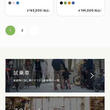
ストーンウォッシュダークグレー
デニムブルー
マットナイト
O.Cグリーン
ヌバックブラウン
デニムブルー
コットンピンク
163,000
149,000
¥
（税込）
¥
（税込）
投稿ナビゲーション
1
2
次へ
試乗車
来店時に試し乗りができる自転車の一覧