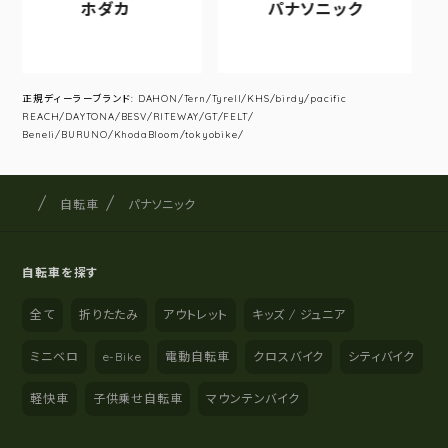
ホダカ
パナソニック
ア
正規ディーラーブランド: DAHON/Tern/Tyrell/KHS/birdy/pacific
REACH/DAYTONA/BESV/RITEWAY/GT/FELT/
Beneli/BURUNO/KhodaBloom/tokyobike/
サイクルショップナカゴヤ
サイト内の現在地
自転車
パナソニック
自転車を探す
全て
折りたたみ
アウトレット
キッズ / ジュニア
ミニベロ
e-Bike
電動自転車
クロスバイク
シティバイク
軽快車
子供乗せ自転車
マウンテンバイク