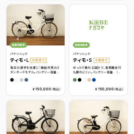
カテゴリ：
カテゴリ：
電動自転車
電動自転車
パナソニック
パナソニック
ティモ・L
ティモ・S
お取寄せ
お取寄せ
毎日の通学を快適に！機能充実のス
ゆったり乗れる設計で、長距離走行
タンダードモデル。バッテリー容量...
も疲れにくい。バッテリー容量 1...
マットジェットブラック
マットピエールグレー
マットレトロブルー
マットオリーブ
マットジェットブラック
マットピエールグレー
マットネイビー
オフホワイト
ファインホワイト
150,000
150,000
¥
（税込）
¥
（税込）