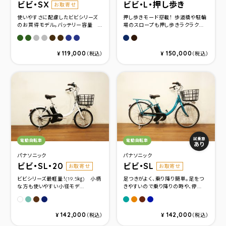
ビビ・SX
ビビ・L・押し歩き
お取寄せ
使いやすさに配慮したビビシリーズ
押し歩きモード搭載！ 歩道橋や駐輪
のお買得モデル。バッテリー容量 ...
場のスロープも押し歩きラクラク...
マットモスグリーン(24インチ)
マットモスグリーン(26インチ)
シャイニーシルバー(24インチ)
シャイニーシルバー(26インチ)
チェスナットブラウン(24インチ)
チェスナットブラウン(26インチ)
ソリッドネイビー(24インチ)
ソリッドネイビー(26インチ)
ディープブルーメタリック
パールココアブラウン
119,000
150,000
¥
（税込）
¥
（税込）
カテゴリ：
カテゴリ：
試乗車
電動自転車
電動自転車
あり
パナソニック
パナソニック
ビビ・SL・20
ビビ・SL
お取寄せ
お取寄せ
ビビシリーズ最軽量！(19.5㎏) 小柄
足つきがよく、乗り降り簡単。足をつ
な方も使いやすい小径モデ...
きやすいので乗り降りの時や、停...
パールマニス
パールココアブラウン
ディープブルーメタリック
パールピーコック
パールオレンジ
パールココアブラウン
ディープブルーメタリ
クリスタルホワイト
142,000
142,000
¥
（税込）
¥
（税込）