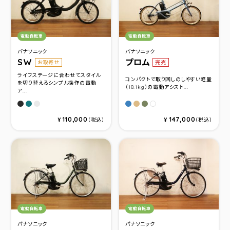
カテゴリ：
カテゴリ：
電動自転車
電動自転車
パナソニック
パナソニック
SW
プロム
お取寄せ
完売
ライフステージに合わせてスタイル
コンパクトで取り回しのしやすい軽量
を切り替えるシンプル操作の電動
（18.1kg）の電動アシスト...
ア...
マットジェットブラック
ブルーイッシュグリーンメタリック
マットクラウディグレー
パールバイスブルー
ライトフォーンベージュ
マットオリーブ
クリスタルホワイト
110,000
147,000
¥
（税込）
¥
（税込）
カテゴリ：
カテゴリ：
電動自転車
電動自転車
パナソニック
パナソニック