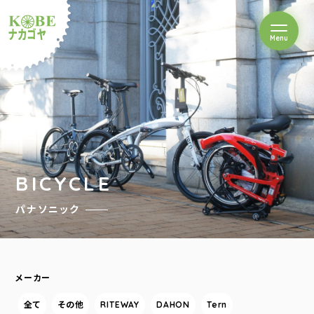
を開閉
Menu
クルショップナカゴヤ
BICYCLE
パナソニック
メーカー
全て
その他
RITEWAY
DAHON
Tern