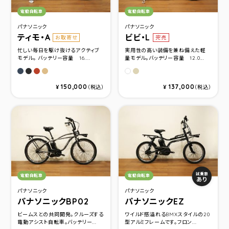
カテゴリ：
カテゴリ：
電動自転車
電動自転車
パナソニック
パナソニック
ティモ・A
ビビ・L
お取寄せ
完売
忙しい毎日を駆け抜けるアクティブ
実用性の高い装備を兼ね備えた軽
モデル。 バッテリー容量 16....
量モデル。バッテリー容量 12.0...
マットネイビー
マットジェットブラック
マチュアレッド
マットベージュ
ベージュ(限定カラー)26
ホワイト(限定カラー)24イ
150,000
137,000
¥
（税込）
¥
（税込）
カテゴリ：
カテゴリ：
試乗車
電動自転車
電動自転車
あり
パナソニック
パナソニック
パナソニックBP02
パナソニックEZ
ビームスとの共同開発。クルーズする
ワイルド感溢れるBMXスタイルの20
電動アシスト自転車。バッテリー...
型アルミフレームです。フロン...