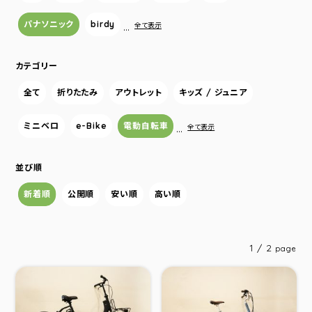
パナソニック
birdy
…
全て表示
カテゴリー
全て
折りたたみ
アウトレット
キッズ / ジュニア
ミニベロ
e-Bike
電動自転車
…
全て表示
並び順
新着順
公開順
安い順
高い順
1 / 2
page