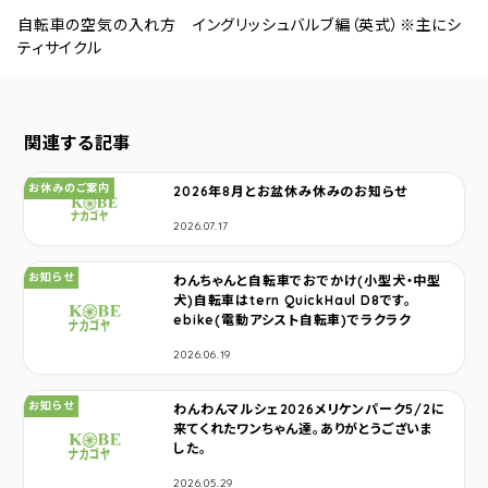
自転車の空気の入れ方 イングリッシュバルブ編（英式）※主にシ
ティサイクル
関連する記事
カテゴリ：
お休みのご案内
2026年8月とお盆休み休みのお知らせ
2026.07.17
カテゴリ：
お知らせ
わんちゃんと自転車でおでかけ(小型犬・中型
犬)自転車はtern QuickHaul D8です。
ebike(電動アシスト自転車)でラクラク
2026.06.19
カテゴリ：
お知らせ
わんわんマルシェ2026メリケンパーク5/2に
来てくれたワンちゃん達。ありがとうございま
した。
2026.05.29