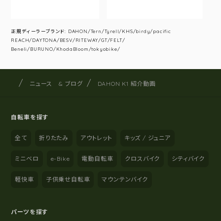
正規ディーラーブランド: DAHON/Tern/Tyrell/KHS/birdy/pacific
REACH/DAYTONA/BESV/RITEWAY/GT/FELT/
Beneli/BURUNO/KhodaBloom/tokyobike/
サイクルショップナカゴヤ
サイト内の現在地
ニュース & ブログ
DAHON K1 紹介動画
自転車を探す
全て
折りたたみ
アウトレット
キッズ / ジュニア
ミニベロ
e-Bike
電動自転車
クロスバイク
シティバイク
軽快車
子供乗せ自転車
マウンテンバイク
パーツを探す