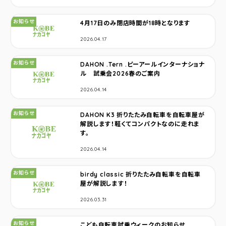
カテゴリ：
お知らせ
4月17日のみ閉店時間が18時となります
2026.04.17
カテゴリ：
お知らせ
DAHON .Tern .ピーアールインターナショナ
ル 試乗会2026春のご案内
2026.04.14
カテゴリ：
お知らせ
DAHON K3 折りたたみ自転車を自転車屋が
解説します！軽くてコンパクトなのに走れま
す。
2026.04.14
カテゴリ：
お知らせ
birdy classic 折りたたみ自転車を自転車
屋が解説します！
2026.03.31
カテゴリ：
お知らせ
こども自転車試乗ウィークのお知らせ