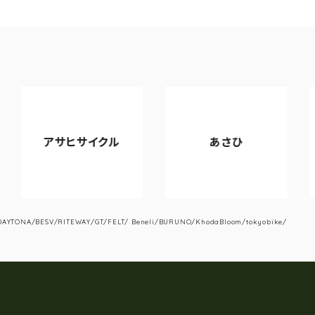
サヒサイクル
あさひ
VIAN
YTONA/BESV/RITEWAY/GT/FELT/ Beneli/BURUNO/KhodaBloom/tokyobike/