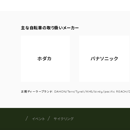
主な自転車の取り扱いメーカー
ホダカ
パナソニック
ア
正規ディーラーブランド: DAHON/Tern/Tyrell/KHS/birdy/pacific REACH/DA
サイクルショップナカゴヤ
サイト内の現在地
イベント
サイクリング