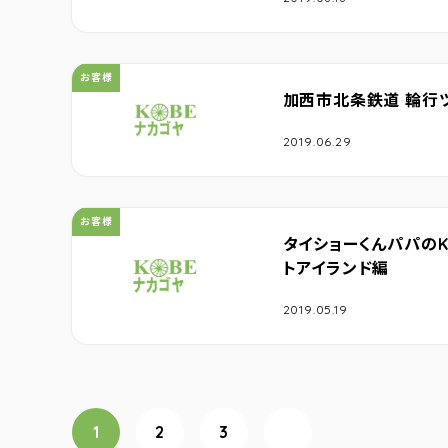
カテゴリ：
お客様
加西市北条鉄道 輪行
2019.06.29
カテゴリ：
お客様
タイショーくんパパのK
トアイランド編
2019.05.19
投稿ナビゲーション
1
2
3
次へ