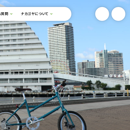
YouTube
Onlin
る質問
ナカゴヤについて
検索フォームを開閉する