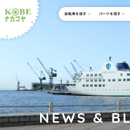
本文までスキップ
サイト内メニュー
自転車を探す
パーツを探す
ルショップナカゴヤ
NEWS & B