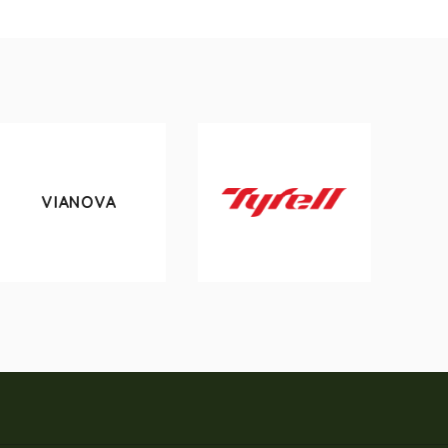
OVA
tokyobike
Tyrell