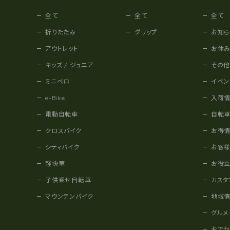
全て
全て
全て
折りたたみ
グリップ
お知ら
アウトレット
お休
キッズ / ジュニア
その
ミニベロ
イベン
e-Bike
入荷
電動自転車
自転
クロスバイク
お得
シティバイク
お客
軽快車
お役
子供乗せ自転車
カスタ
マウンテンバイク
地域
グルメ
おで