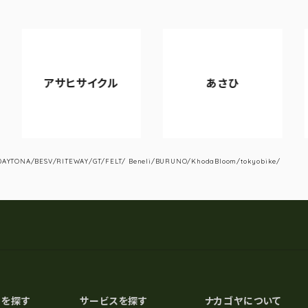
サヒサイクル
あさひ
VIAN
YTONA/BESV/RITEWAY/GT/FELT/ Beneli/BURUNO/KhodaBloom/tokyobike/
スを探す
サービスを探す
ナカゴヤについて