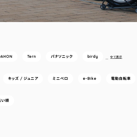
DAHON
Tern
パナソニック
birdy
…
全て表示
キッズ / ジュニア
ミニベロ
e-Bike
電動自転車
高い順