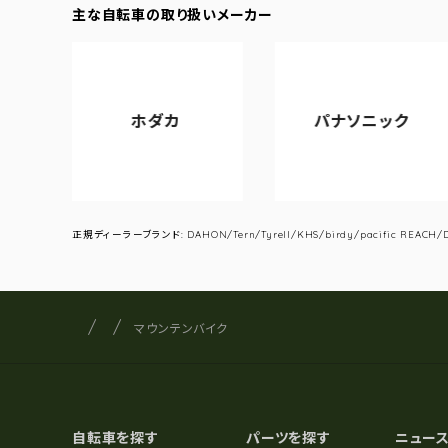
主な自転車の取り扱いメーカー
ホダカ
パナソニック
ア
正規ディーラーブランド: DAHON/Tern/Tyrell/KHS/birdy/pacific REACH/DA
サイクルショップナカゴヤ
サイト内の現在地
マウンテンバイク
自転車を探す
パーツを探す
ニュー