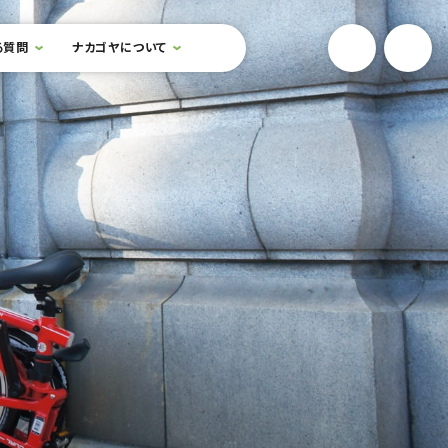
YouTube
Onlin
る質問
ナカゴヤについて
検索フォームを開閉する