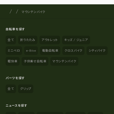
サイクルショップナカゴヤ
サイト内の現在地
マウンテンバイク
自転車を探す
全て
折りたたみ
アウトレット
キッズ / ジュニア
ミニベロ
e-Bike
電動自転車
クロスバイク
シティバイク
軽快車
子供乗せ自転車
マウンテンバイク
パーツを探す
全て
グリップ
ニュースを探す