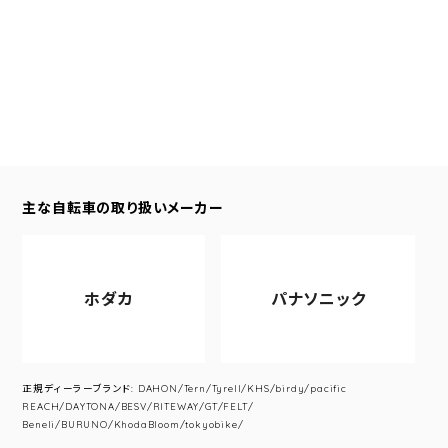
主な自転車の取り扱いメーカー
ホダカ
パナソニック
正規ディーラーブランド: DAHON/Tern/Tyrell/KHS/birdy/pacific
REACH/DAYTONA/BESV/RITEWAY/GT/FELT/
Beneli/BURUNO/KhodaBloom/tokyobike/