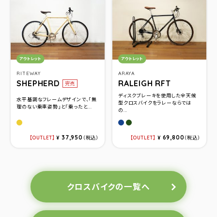
カテゴリ：
カテゴリ：
アウトレット
アウトレット
RITEWAY
ARAYA
SHEPHERD
RALEIGH RFT
完売
ディスクブレーキを使用した全天候
水平基調なフレームデザインで、「無
型クロスバイクをラレーならでは
理のない乗車姿勢」と「乗ったと...
の...
アガトブルー(520)
クラブグリーン(480)
37,950
69,800
OUTLET
¥
（税込）
OUTLET
¥
（税込）
クロスバイクの一覧へ