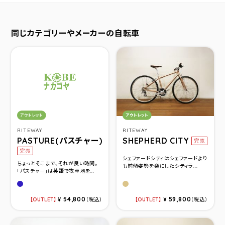
同じカテゴリーやメーカーの自転車
カテゴリ：
カテゴリ：
アウトレット
アウトレット
RITEWAY
RITEWAY
PASTURE(パスチャー)
SHEPHERD CITY
完売
完売
シェファードシティはシェファードより
ちょっとそこまで、それが良い時間。
も前傾姿勢を楽にしたシティラ...
「パスチャー」は英語で牧草地を...
グロスネイビー
シャンパンゴールド
54,800
59,800
OUTLET
¥
（税込）
OUTLET
¥
（税込）