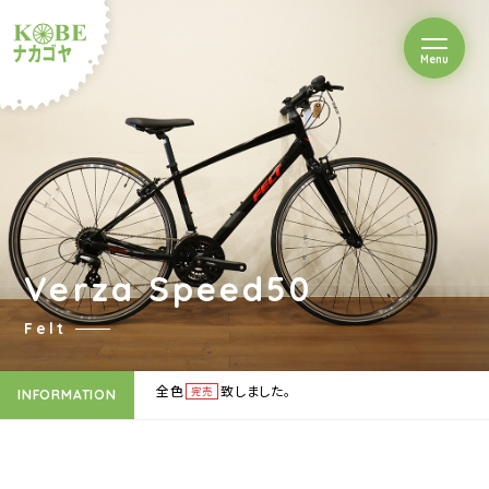
を開閉
Menu
クルショップナカゴヤ
Verza Speed50
Felt
全色
致しました。
完売
INFORMATION