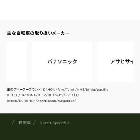
主な自転車の取り扱いメーカー
パナソニック
アサヒサイクル
正規ディーラーブランド: DAHON/Tern/Tyrell/KHS/birdy/pacific
REACH/DAYTONA/BESV/RITEWAY/GT/FELT/
Beneli/BURUNO/KhodaBloom/tokyobike/
サイクルショップナカゴヤ
サイト内の現在地
自転車
Verza Speed50