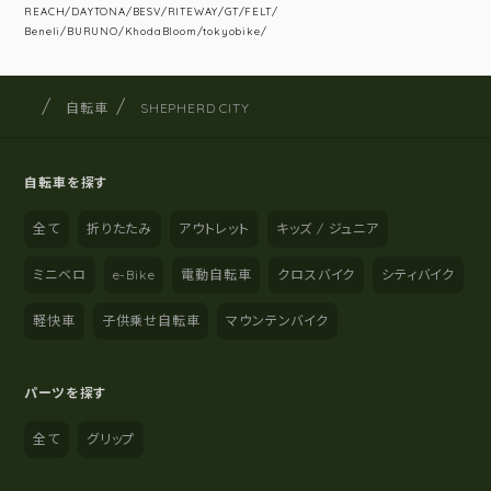
REACH/DAYTONA/BESV/RITEWAY/GT/FELT/
Beneli/BURUNO/KhodaBloom/tokyobike/
サイクルショップナカゴヤ
サイト内の現在地
自転車
SHEPHERD CITY
自転車を探す
全て
折りたたみ
アウトレット
キッズ / ジュニア
ミニベロ
e-Bike
電動自転車
クロスバイク
シティバイク
軽快車
子供乗せ自転車
マウンテンバイク
パーツを探す
全て
グリップ