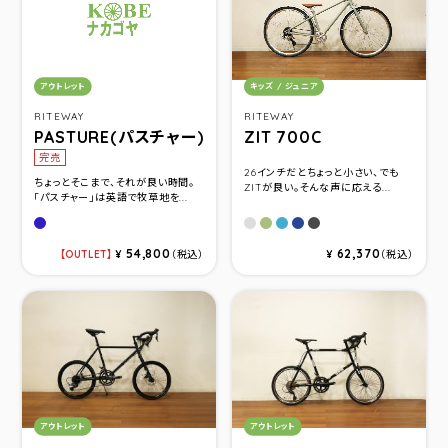
カテゴリ：
カテゴリ：
アウトレット
キッズ / ジュニア
RITEWAY
RITEWAY
PASTURE(パスチャー)
ZIT 700C
完売
26インチだとちょっと小さい、でも
ちょっとそこまで、それが良い時間。
ZITが良い。そんな声に応える...
「パスチャー」は英語で牧草地を...
グロスネイビー
マットサンドベージュ
マットカーキ
マットスカイブルー
マットネイビー
マットブラックグレ
54,800
62,370
OUTLET
¥
（税込）
¥
（税込）
カテゴリ：
カテゴリ：
アウトレット
アウトレット