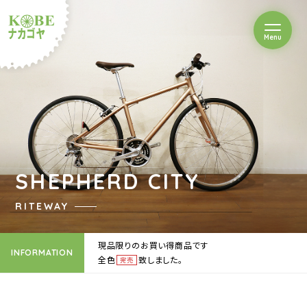
を開閉
Menu
クルショップナカゴヤ
SHEPHERD CITY
RITEWAY
現品限りのお買い得商品です
INFORMATION
全色
致しました。
完売