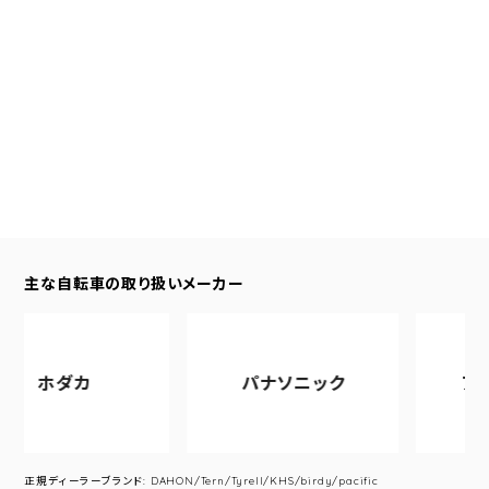
主な自転車の取り扱いメーカー
カ
パナソニック
アサヒサイク
正規ディーラーブランド: DAHON/Tern/Tyrell/KHS/birdy/pacific