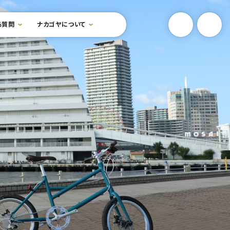
YouTube
Onlin
る質問
ナカゴヤについて
検索フォームを開閉する