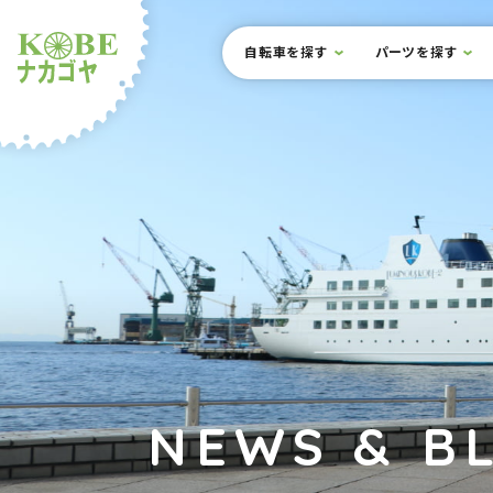
本文までスキップ
サイト内メニュー
自転車を探す
パーツを探す
ルショップナカゴヤ
NEWS & B