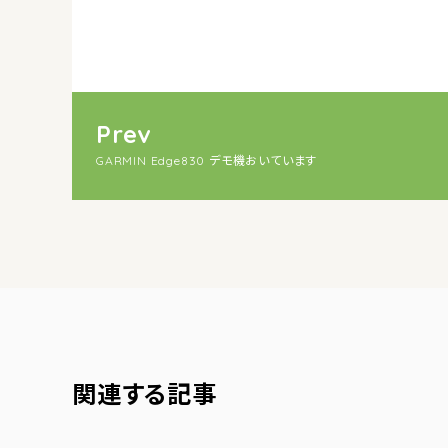
Prev
GARMIN Edge830 デモ機おいています
関連する記事