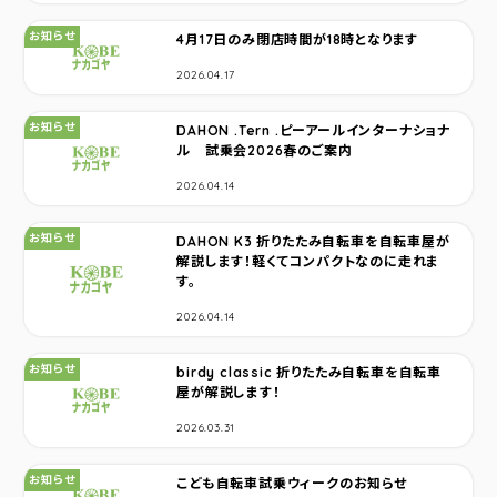
カテゴリ：
お知らせ
4月17日のみ閉店時間が18時となります
2026.04.17
カテゴリ：
お知らせ
DAHON .Tern .ピーアールインターナショナ
ル 試乗会2026春のご案内
2026.04.14
カテゴリ：
お知らせ
DAHON K3 折りたたみ自転車を自転車屋が
解説します！軽くてコンパクトなのに走れま
す。
2026.04.14
カテゴリ：
お知らせ
birdy classic 折りたたみ自転車を自転車
屋が解説します！
2026.03.31
カテゴリ：
お知らせ
こども自転車試乗ウィークのお知らせ