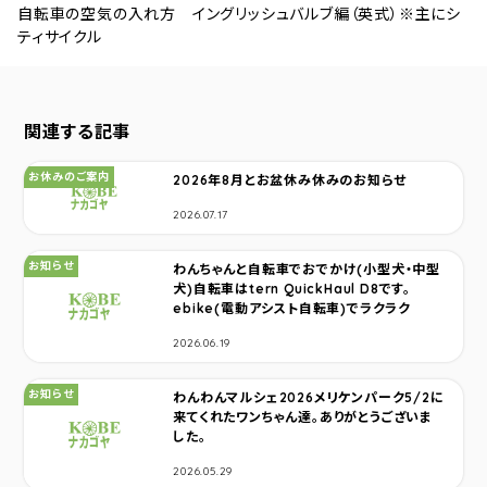
自転車の空気の入れ方 イングリッシュバルブ編（英式）※主にシ
ティサイクル
関連する記事
カテゴリ：
お休みのご案内
2026年8月とお盆休み休みのお知らせ
2026.07.17
カテゴリ：
お知らせ
わんちゃんと自転車でおでかけ(小型犬・中型
犬)自転車はtern QuickHaul D8です。
ebike(電動アシスト自転車)でラクラク
2026.06.19
カテゴリ：
お知らせ
わんわんマルシェ2026メリケンパーク5/2に
来てくれたワンちゃん達。ありがとうございま
した。
2026.05.29