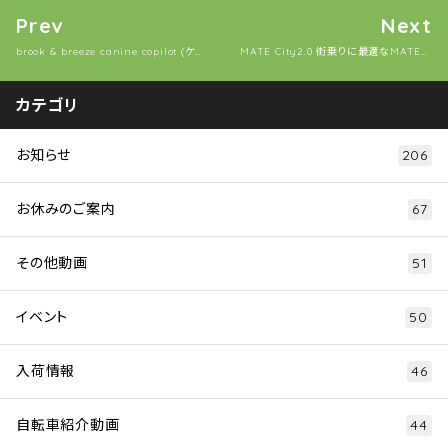
Prev
Next
brook & breeze canine copilot (ケイナインコパイロット) 愛犬と自転車でおでかけ（犬用キャリア）
MATE City2.0 街乗りに最適なMATE2.0 ebike 折畳み自転車の紹介。（メイト シティ)
カテゴリ
お知らせ
206
お休みのご案内
67
その他動画
51
イベント
50
入荷情報
46
自転車紹介動画
44