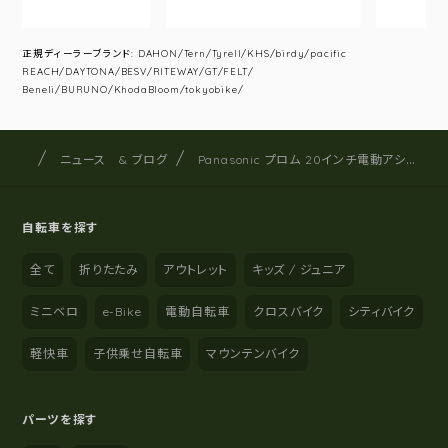
正規ディーラーブランド: DAHON/Tern/Tyrell/KHS/birdy/pacific
REACH/DAYTONA/BESV/RITEWAY/GT/FELT/
Beneli/BURUNO/KhodaBloom/tokyobike/
サイクルショップナカゴヤ
サイト内の現在地
ニュース & ブログ
Panasonic プロム 20インチ電動アシスト自転車 最軽量モデル（パナソニック ）
自転車を探す
全て
折りたたみ
アウトレット
キッズ / ジュニア
ミニベロ
e-Bike
電動自転車
クロスバイク
シティバイク
軽快車
子供乗せ自転車
マウンテンバイク
パーツを探す