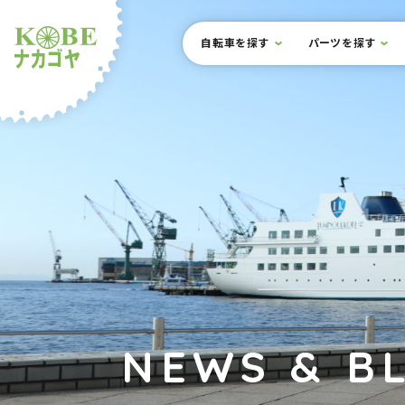
本文までスキップ
サイト内メニュー
自転車を探す
パーツを探す
ルショップナカゴヤ
NEWS & B