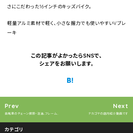
さにこだわった16インチのキッズバイク。
軽量アルミ素材で軽く、小さな握力でも使いやすいVブレ
ーキ
この記事がよかったらSNSで、
シェアをお願いします。
Twitter
Facebook
はてなブックマーク
Pocket
Prev
Next
自転車のチェーン掃除・注油、フレーム掃除の動画
ナカゴヤの店内紹介動画です
カテゴリ