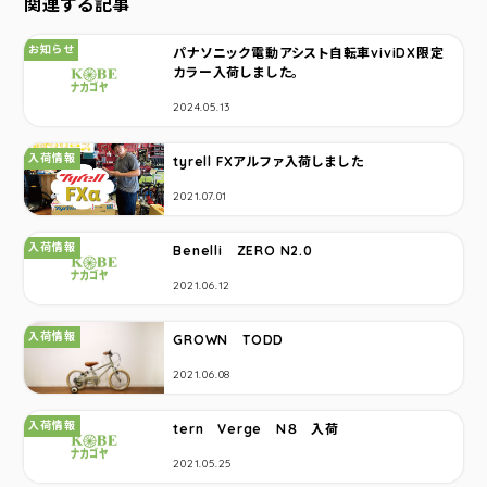
関連する記事
カテゴリ：
お知らせ
パナソニック電動アシスト自転車viviDX限定
カラー入荷しました。
2024.05.13
カテゴリ：
入荷情報
tyrell FXアルファ入荷しました
2021.07.01
カテゴリ：
入荷情報
Benelli ZERO N2.0
2021.06.12
カテゴリ：
入荷情報
GROWN TODD
2021.06.08
カテゴリ：
入荷情報
tern Verge N８ 入荷
2021.05.25