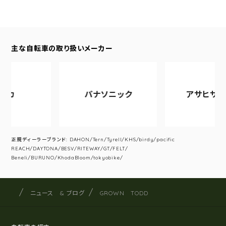
主な自転車の取り扱いメーカー
パナソニック
アサヒサイクル
正規ディーラーブランド: DAHON/Tern/Tyrell/KHS/birdy/pacific
REACH/DAYTONA/BESV/RITEWAY/GT/FELT/
Beneli/BURUNO/KhodaBloom/tokyobike/
サイクルショップナカゴヤ
サイト内の現在地
ニュース & ブログ
GROWN TODD