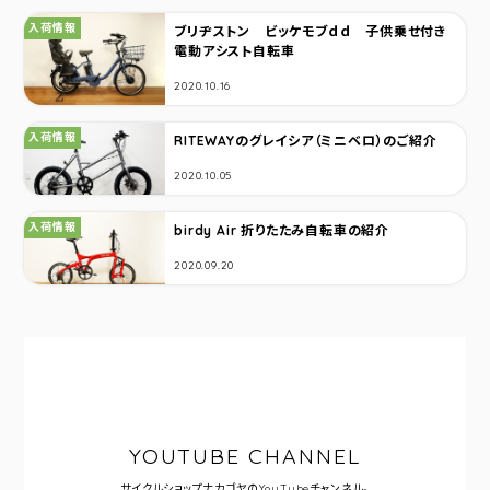
カテゴリ：
入荷情報
ブリヂストン ビッケモブｄｄ 子供乗せ付き
電動アシスト自転車
2020.10.16
カテゴリ：
入荷情報
RITEWAYのグレイシア（ミニベロ）のご紹介
2020.10.05
カテゴリ：
入荷情報
birdy Air 折りたたみ自転車の紹介
2020.09.20
YOUTUBE CHANNEL
サイクルショップナカゴヤの
YouTubeチャンネル。