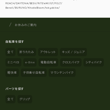
REACH/DAYTONA/BESV/RITEWAY/GT/FELT/
Beneli/BURUNO/KhodaBloom/tokyobike/
サイクルショップナカゴヤ
サイト内の現在地
お休みのご案内
自転車を探す
全て
折りたたみ
アウトレット
キッズ / ジュニア
ミニベロ
e-Bike
電動自転車
クロスバイク
シティバイク
軽快車
子供乗せ自転車
マウンテンバイク
パーツを探す
全て
グリップ