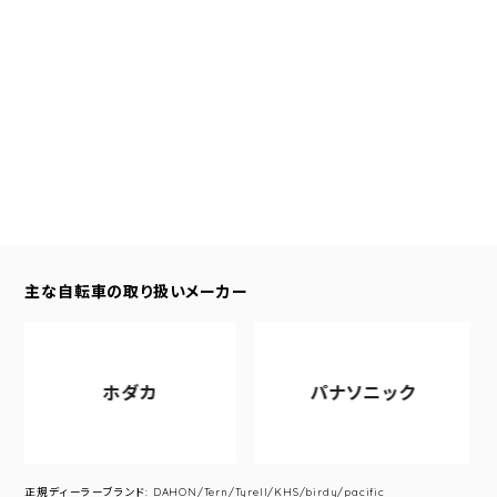
主な自転車の取り扱いメーカー
ホダカ
パナソニック
正規ディーラーブランド: DAHON/Tern/Tyrell/KHS/birdy/pacific