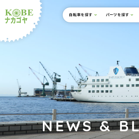
本文までスキップ
サイト内メニュー
自転車を探す
パーツを探す
ルショップナカゴヤ
NEWS & B