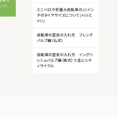
Panasonic プロム 20インチ電動アシスト自転車 最軽量モデル（パナソニック ）
ミニベロや折畳み自転車の20イン
チのタイヤサイズについて(406と
451)
自転車の空気の入れ方 フレンチ
バルブ編（仏式）
自転車の空気の入れ方 イングリ
ッシュバルブ編（英式）※主にシテ
ィサイクル