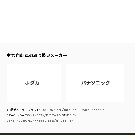
主な自転車の取り扱いメーカー
ホダカ
パナソニック
正規ディーラーブランド: DAHON/Tern/Tyrell/KHS/birdy/pacific
REACH/DAYTONA/BESV/RITEWAY/GT/FELT/
Beneli/BURUNO/KhodaBloom/tokyobike/