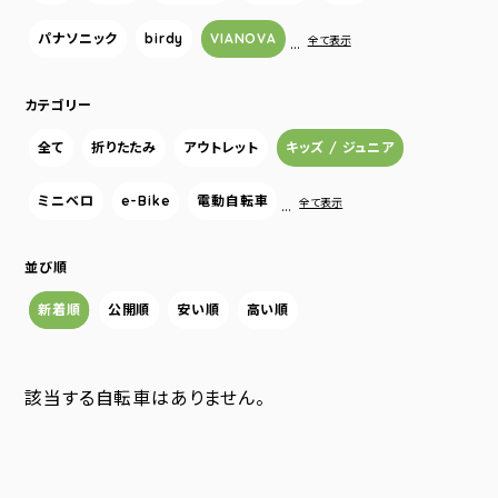
パナソニック
birdy
VIANOVA
…
全て表示
カテゴリー
全て
折りたたみ
アウトレット
キッズ / ジュニア
ミニベロ
e-Bike
電動自転車
…
全て表示
並び順
新着順
公開順
安い順
高い順
該当する自転車はありません。