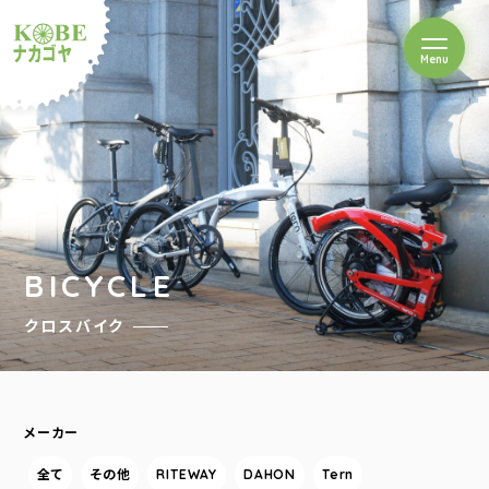
を開閉
Menu
クルショップナカゴヤ
BICYCLE
クロスバイク
メーカー
全て
その他
RITEWAY
DAHON
Tern