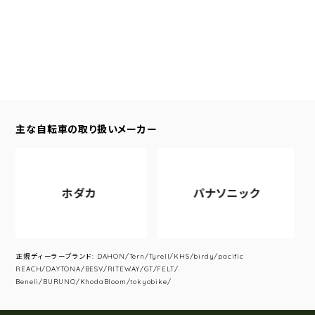
主な自転車の取り扱いメーカー
ホダカ
パナソニック
正規ディーラーブランド: DAHON/Tern/Tyrell/KHS/birdy/pacific
REACH/DAYTONA/BESV/RITEWAY/GT/FELT/
Beneli/BURUNO/KhodaBloom/tokyobike/