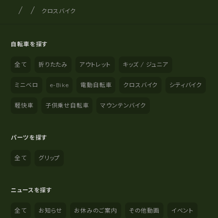
サイクルショップナカゴヤ
サイト内の現在地
クロスバイク
自転車を探す
全て
折りたたみ
アウトレット
キッズ / ジュニア
ミニベロ
e-Bike
電動自転車
クロスバイク
シティバイク
軽快車
子供乗せ自転車
マウンテンバイク
パーツを探す
全て
グリップ
ニュースを探す
全て
お知らせ
お休みのご案内
その他動画
イベント