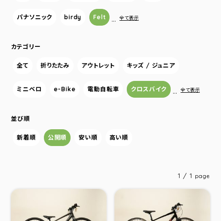
パナソニック
birdy
Felt
…
全て表示
カテゴリー
全て
折りたたみ
アウトレット
キッズ / ジュニア
ミニベロ
e-Bike
電動自転車
クロスバイク
…
全て表示
並び順
新着順
公開順
安い順
高い順
1 / 1
page