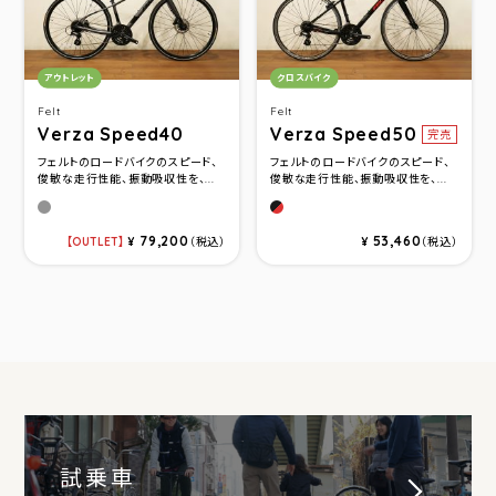
カテゴリ：
カテゴリ：
アウトレット
クロスバイク
Felt
Felt
Verza Speed40
Verza Speed50
完売
フェルトのロードバイクのスピード、
フェルトのロードバイクのスピード、
俊敏な走行性能、振動吸収性を、...
俊敏な走行性能、振動吸収性を、...
チャコール(サイズXS)
ブラック/レッド
79,200
53,460
OUTLET
¥
（税込）
¥
（税込）
試乗車