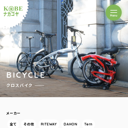
を開閉
Menu
クルショップナカゴヤ
BICYCLE
クロスバイク
メーカー
全て
その他
RITEWAY
DAHON
Tern