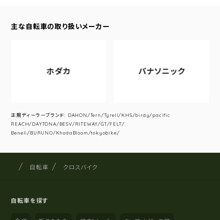
主な自転車の取り扱いメーカー
ホダカ
パナソニック
正規ディーラーブランド: DAHON/Tern/Tyrell/KHS/birdy/pacific
REACH/DAYTONA/BESV/RITEWAY/GT/FELT/
Beneli/BURUNO/KhodaBloom/tokyobike/
サイクルショップナカゴヤ
サイト内の現在地
自転車
クロスバイク
自転車を探す