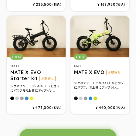
225,500
169,950
¥
（税込）
¥
（税込）
カテゴリ：
カテゴリ：
e-Bike
e-Bike
MATE
MATE
MATE X EVO
MATE X EVO
お取寄せ
Starter kit
お取寄せ
シグネチャーモデルMATE Xをさら
シグネチャーモデルMATE Xをさら
にパワフルで上質にアップグレ...
にパワフルで上質にアップグレ...
Subdued Black
Ghost Gravity
Silver Comet
Ocean Shimmer
Citrus Beat
Subdued Black
Ghost Gravity
Silver Comet
Ocean Shimmer
Citrus Beat
473,000
440,000
¥
（税込）
¥
（税込）