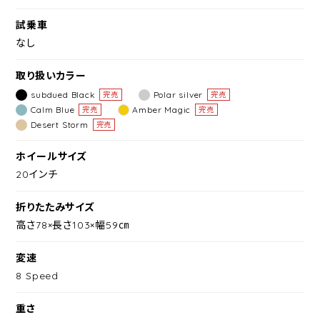
試乗車
なし
取り扱いカラー
subdued Black
Polar silver
完売
完売
Calm Blue
Amber Magic
完売
完売
Desert Storm
完売
ホイールサイズ
20インチ
折りたたみサイズ
高さ78×長さ103×幅59㎝
変速
8 Speed
重さ