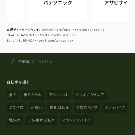
パナソニック
アサヒサイクル
正規ディーラーブランド: DAHON/Tern/Tyrell/KHS/birdy/pacific
REACH/DAYTONA/BESV/RITEWAY/GT/FELT/
Beneli/BURUNO/KhodaBloom/tokyobike/
サイクルショップナカゴヤ
サイト内の現在地
自転車
MATE X
自転車を探す
全て
折りたたみ
アウトレット
キッズ / ジュニア
ミニベロ
e-Bike
電動自転車
クロスバイク
シティバイク
軽快車
子供乗せ自転車
マウンテンバイク