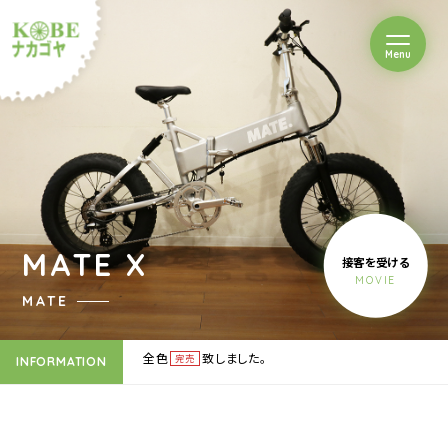
を開閉
Menu
クルショップナカゴヤ
MATE X
接客を受ける
MOVIE
MATE
全色
致しました。
完売
INFORMATION