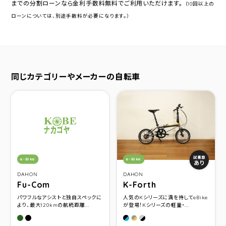
までの分割ローンなら金利手数料無料でご利用いただけます。
（10回以上の
ローンについては、別途手数料が必要になります。）
同じカテゴリーやメーカーの自転車
カテゴリ：
カテゴリ：
試乗車
e-Bike
e-Bike
あり
DAHON
DAHON
Fu-Com
K-Forth
パワフルなアシストと独自スペックに
人気のKシリーズに満を持してeBike
より、最大120kmの航続距離...
が登場！Kシリーズの軽量・...
カーキ
マットブラック
Ocean Blue
Ice Breeze
Sunset Orange