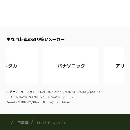
主な自転車の取り扱いメーカー
パナソニック
アサヒサイク
正規ディーラーブランド: DAHON/Tern/Tyrell/KHS/birdy/pacific
REACH/DAYTONA/BESV/RITEWAY/GT/FELT/
Beneli/BURUNO/KhodaBloom/tokyobike/
サイクルショップナカゴヤ
サイト内の現在地
自転車
MATE Fusion 2.0