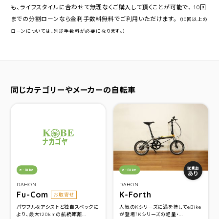
も、ライフスタイルに合わせて無理なくご購入して頂くことが可能で、 10回
までの分割ローンなら金利手数料無料でご利用いただけます。
（10回以上の
ローンについては、別途手数料が必要になります。）
同じカテゴリーやメーカーの自転車
カテゴリ：
カテゴリ：
試乗車
e-Bike
e-Bike
あり
DAHON
DAHON
Fu-Com
K-Forth
お取寄せ
パワフルなアシストと独自スペックに
人気のKシリーズに満を持してeBike
より、最大120kmの航続距離...
が登場！Kシリーズの軽量・...