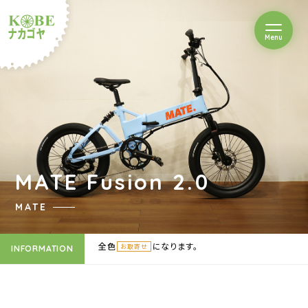
を開閉
Menu
クルショップナカゴヤ
MATE Fusion 2.0
MATE
全色
になります。
お取寄せ
INFORMATION