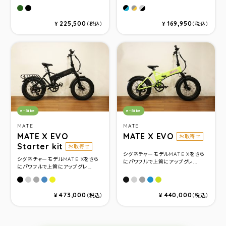
カーキ
マットブラック
Ocean Blue
Ice Breeze
Sunset Orange
225,500
169,950
¥
（税込）
¥
（税込）
カテゴリ：
カテゴリ：
e-Bike
e-Bike
MATE
MATE
MATE X EVO
MATE X EVO
お取寄せ
Starter kit
お取寄せ
シグネチャーモデルMATE Xをさら
シグネチャーモデルMATE Xをさら
にパワフルで上質にアップグレ...
にパワフルで上質にアップグレ...
Subdued Black
Ghost Gravity
Silver Comet
Ocean Shimmer
Citrus Beat
Subdued Black
Ghost Gravity
Silver Comet
Ocean Shimmer
Citrus Beat
473,000
440,000
¥
（税込）
¥
（税込）