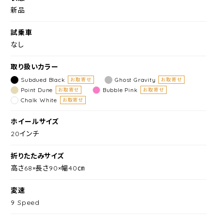
新品
試乗車
なし
取り扱いカラー
Subdued Black
Ghost Gravity
お取寄せ
お取寄せ
Point Dune
Bubble Pink
お取寄せ
お取寄せ
Chalk White
お取寄せ
ホイールサイズ
20インチ
折りたたみサイズ
高さ68×長さ90×幅40㎝
変速
9 Speed