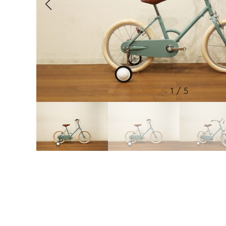
2
/
5