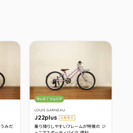
カテゴリ：
キッズ / ジュニア
LOUIS GARNEAU
J22plus
お取寄せ
をうみだ
乗り降りしやすいフレームが特徴の ジ
..
ュニアスポーティバイク。便利...