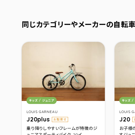
同じカテゴリーやメーカーの自転
カテゴリ：
カテゴ
キッズ / ジュニア
キッズ /
LOUIS GARNEAU
LOUIS 
J20plus
J20
お取寄せ
乗り降りしやすいフレームが特徴のジ
お子様
ュニアスポーティバイク。20イ...
すジュニ