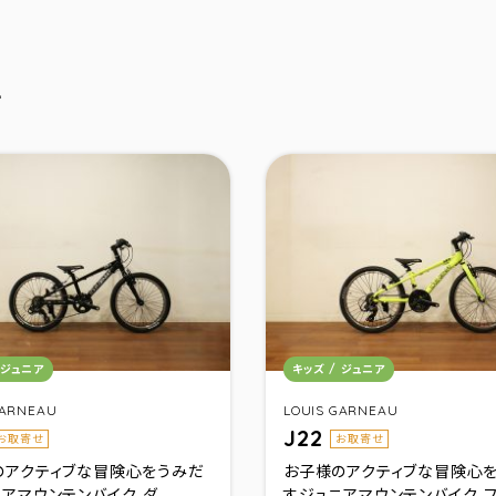
車
リ：
カテゴリ：
 ジュニア
キッズ / ジュニア
GARNEAU
LOUIS GARNEAU
J22
お取寄せ
お取寄せ
のアクティブな冒険心をうみだ
お子様のアクティブな冒険心
アマウンテンバイク。ダ...
すジュニアマウンテンバイク。フ.