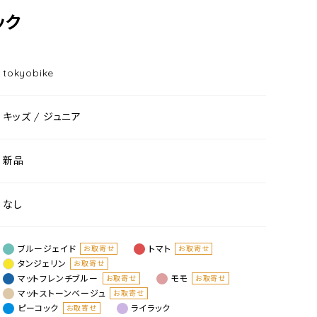
ック
tokyobike
キッズ / ジュニア
新品
なし
ブルージェイド
トマト
お取寄せ
お取寄せ
タンジェリン
お取寄せ
マットフレンチブルー
モモ
お取寄せ
お取寄せ
マットストーンベージュ
お取寄せ
ピーコック
ライラック
お取寄せ