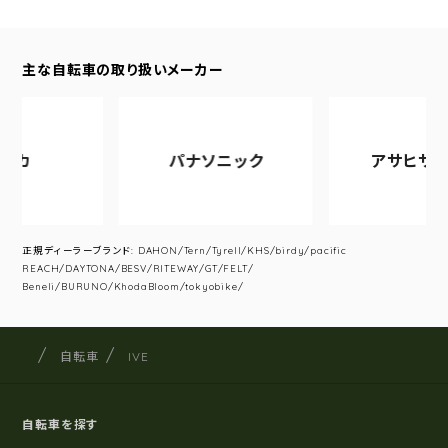
主な自転車の取り扱いメーカー
パナソニック
アサヒサイクル
正規ディーラーブランド: DAHON/Tern/Tyrell/KHS/birdy/pacific
REACH/DAYTONA/BESV/RITEWAY/GT/FELT/
Beneli/BURUNO/KhodaBloom/tokyobike/
サイクルショップナカゴヤ
サイト内の現在地
自転車
IVE
自転車を探す