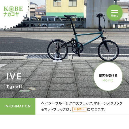
を開閉
Menu
クルショップナカゴヤ
IVE
接客を受ける
MOVIE
Tyrell
ヘイジーブルー＆グロスブラック、マルーンメタリック
INFORMATION
＆マットブラックは、
になります。
お取寄せ