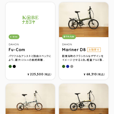
カテゴリ：
カテゴリ：
e-Bike
折りたたみ
DAHON
DAHON
Fu-Com
Mariner D8
お取寄せ
パワフルなアシストと独自スペックに
創業当時のクラシカルなデザインを
より、最大120kmの航続距離...
イメージさせる１台。軽量アルミ製...
カーキ
マットブラック
Olive Drab
Ocean Navy
Gunmetal
225,500
68,310
¥
（税込）
¥
（税込）