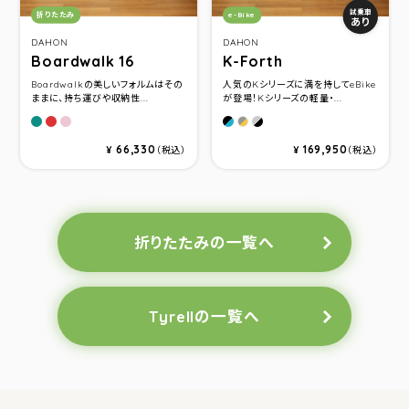
カテゴリ：
カテゴリ：
試乗車
折りたたみ
e-Bike
あり
DAHON
DAHON
Boardwalk 16
K-Forth
Boardwalkの美しいフォルムはその
人気のKシリーズに満を持してeBike
ままに、持ち運びや収納性...
が登場！Kシリーズの軽量・...
Matt Grayish Green
Matt Terrcotta
Pink Puff
Ocean Blue
Ice Breeze
Sunset Orange
66,330
169,950
¥
（税込）
¥
（税込）
折りたたみの一覧へ
Tyrellの一覧へ