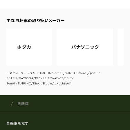
主な自転車の取り扱いメーカー
ホダカ
パナソニック
アサヒ
正規ディーラーブランド: DAHON/Tern/Tyrell/KHS/birdy/pacific
REACH/DAYTONA/BESV/RITEWAY/GT/FELT/
Beneli/BURUNO/KhodaBloom/tokyobike/
サイクルショップナカゴヤ
サイト内の現在地
自転車
自転車を探す