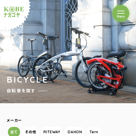
を開閉
Menu
クルショップナカゴヤ
BICYCLE
自転車を探す
メーカー
全て
その他
RITEWAY
DAHON
Tern