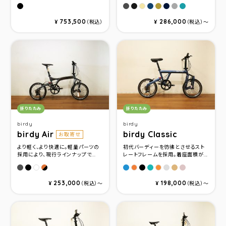
グロスブラック
グラファイト
マットチャコ－ル
サンディーブルー
サテンメタリックグ
グロスミッドナイ
ナルドグレー
ターコイズ
サンディーベージュ
753,500
286,000
¥
（税込）
¥
（税込）〜
カテゴリ：
カテゴリ：
折りたたみ
折りたたみ
birdy
birdy
birdy Air
birdy Classic
お取寄せ
より軽く、より快適に。軽量パーツの
初代バーディーを彷彿とさせるスト
採用により、現行ラインナップで...
レートフレームを採用。着座面積が...
マ－キュリグレ－
インクブラック
ウイスキーブラウン＆マットブラック
フォギーブル－メタリック
セミマットブラックメタリ
マットパステルターコ
ミリタリーグレー
シャンパンゴー
ローズゴー
パープルホワイト
サンセットオレンジメタリ
マットオレンジ
253,000
198,000
¥
（税込）〜
¥
（税込）〜