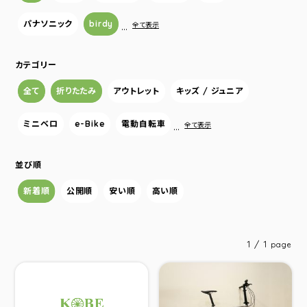
パナソニック
birdy
…
全て表示
カテゴリー
全て
折りたたみ
アウトレット
キッズ / ジュニア
ミニベロ
e-Bike
電動自転車
…
全て表示
並び順
新着順
公開順
安い順
高い順
1 / 1
page