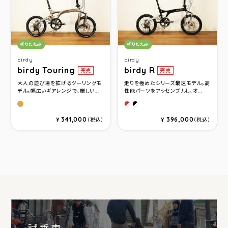
カテゴリ：
カテゴリ：
折りたたみ
折りたたみ
birdy
birdy
birdy Touring
birdy R
完売
完売
大人の遊び場を拡げるツーリングモ
走りを極めたシリーズ最速モデル。高
デル。幅広いギアレンジで、厳しい...
性能パーツをアッセンブルし、オ...
ラヴァブラウン
グロッシーレッド
ブラック
341,000
396,000
¥
（税込）
¥
（税込）