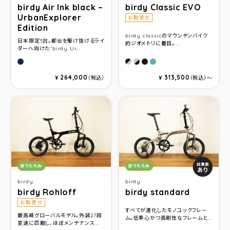
birdy Air Ink black –
birdy Classic EVO
UrbanExplorer
お取寄せ
Edition
birdy classicのマウンテンバイク
日本限定5台。都会を駆け抜けるライ
的ジオメトリに着目。...
ダーへ向けた”birdy Ur...
ミッドナイトブルー
ブラック/シルバー
シルバー/ブラック
インクチタニウム
ターコイズメタリック
264,000
313,500
¥
（税込）
¥
（税込）〜
カテゴリ：
カテゴリ：
試乗車
折りたたみ
折りたたみ
あり
birdy
birdy
birdy Rohloff
birdy standard
お取寄せ
すべてが進化したモノコックフレ－
最高峰グローバルモデル。外装27段
ム。低重心かつ高剛性なフレームと...
変速に匹敵し、ほぼメンテナンス...