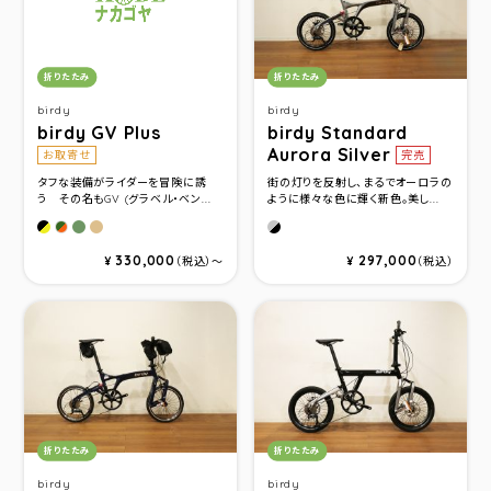
カテゴリ：
カテゴリ：
折りたたみ
折りたたみ
birdy
birdy
birdy GV Plus
birdy Standard
Aurora Silver
お取寄せ
完売
タフな装備がライダーを冒険に誘
街の灯りを反射し、まるでオーロラの
う その名もGV (グラベル・ベン...
ように様々な色に輝く新色。美し...
マットブラック＆イエロー
フィールドグリーン
フィールドブラウン
オーロラシルバー
フィールドグリーン＆オレンジ
330,000
297,000
¥
（税込）〜
¥
（税込）
カテゴリ：
カテゴリ：
折りたたみ
折りたたみ
birdy
birdy