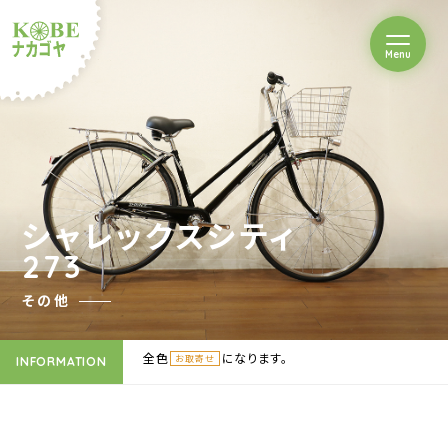
を開閉
Menu
クルショップナカゴヤ
シャレックスシティ
273
その他
全色
になります。
お取寄せ
INFORMATION