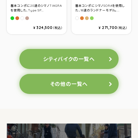
基本コンポに20速のシマノTIAGRA
基本コンポにシマノSORAを使用し
を使用した、Type SP...
た、18速のランドナーモデル。...
グリーン
ボンバーオレンジ
ユーロブラウン
ボンバーオレンジ
ユーロブラウン
グリーン
パールホワイト
パールホワイト
324,500
271,700
¥
（税込）
¥
（税込）
シティバイクの一覧へ
その他の一覧へ