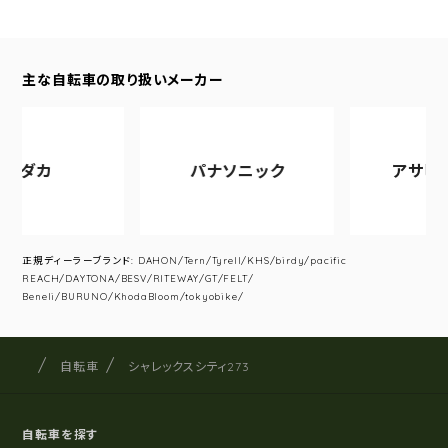
主な自転車の取り扱いメーカー
パナソニック
アサヒサイクル
正規ディーラーブランド: DAHON/Tern/Tyrell/KHS/birdy/pacific
REACH/DAYTONA/BESV/RITEWAY/GT/FELT/
Beneli/BURUNO/KhodaBloom/tokyobike/
サイクルショップナカゴヤ
サイト内の現在地
自転車
シャレックスシティ273
自転車を探す