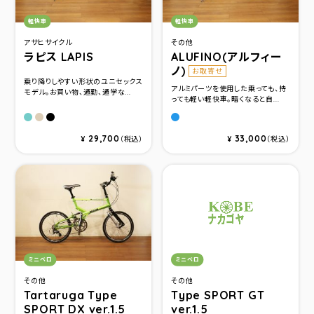
カテゴリ：
カテゴリ：
軽快車
軽快車
アサヒサイクル
その他
ラピス LAPIS
ALUFINO(アルフィー
ノ)
お取寄せ
乗り降りしやすい形状のユニセックス
アルミパーツを使用した乗っても、持
モデル。お買い物、通勤、通学な...
っても軽い軽快車。暗くなると自...
ＰＷソフトブルー
ＰＷベージュ
ＰＷブラック
P.ブルー(24サイズ)
29,700
33,000
¥
（税込）
¥
（税込）
カテゴリ：
カテゴリ：
ミニベロ
ミニベロ
その他
その他
Tartaruga Type
Type SPORT GT
SPORT DX ver.1.5
ver.1.5