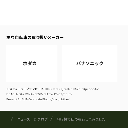
主な自転車の取り扱いメーカー
ホダカ
パナソニック
ア
正規ディーラーブランド: DAHON/Tern/Tyrell/KHS/birdy/pacific
REACH/DAYTONA/BESV/RITEWAY/GT/FELT/
Beneli/BURUNO/KhodaBloom/tokyobike/
サイクルショップナカゴヤ
サイト内の現在地
ニュース & ブログ
飛行機で初の輪行してみました