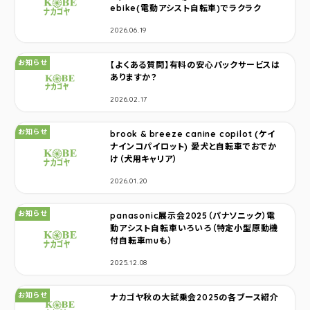
ebike(電動アシスト自転車)でラクラク
2026.06.19
カテゴリ：
お知らせ
【よくある質問】有料の安心パックサービスは
ありますか？
2026.02.17
カテゴリ：
お知らせ
brook & breeze canine copilot (ケイ
ナインコパイロット) 愛犬と自転車でおでか
け（犬用キャリア）
2026.01.20
カテゴリ：
お知らせ
panasonic展示会2025（パナソニック）電
動アシスト自転車いろいろ（特定小型原動機
付自転車muも）
2025.12.08
カテゴリ：
お知らせ
ナカゴヤ秋の大試乗会2025の各ブース紹介