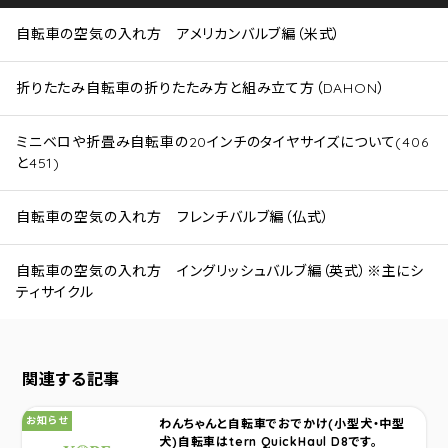
自転車の空気の入れ方 アメリカンバルブ編（米式）
折りたたみ自転車の折りたたみ方と組み立て方（DAHON）
ミニベロや折畳み自転車の20インチのタイヤサイズについて(406
と451)
自転車の空気の入れ方 フレンチバルブ編（仏式）
自転車の空気の入れ方 イングリッシュバルブ編（英式）※主にシ
ティサイクル
関連する記事
カテゴリ：
お知らせ
わんちゃんと自転車でおでかけ(小型犬・中型
犬)自転車はtern QuickHaul D8です。