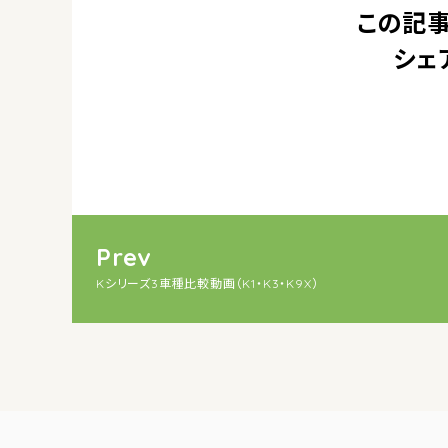
この記事
シェ
Prev
Kシリーズ3車種比較動画（K1・K3・K9X）