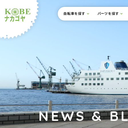
本文までスキップ
サイト内メニュー
自転車を探す
パーツを探す
ルショップナカゴヤ
NEWS & B