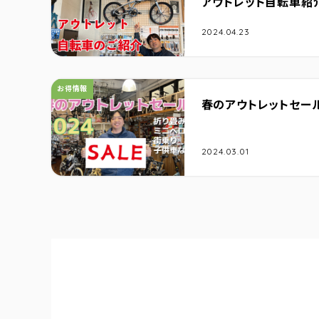
アウトレット自転車紹
2024.04.23
カテゴリ：
お得情報
春のアウトレットセー
2024.03.01