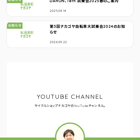
DAHON、Tern 試乗会2025春のご案内
2025.04.14
カテゴリ：
お知らせ
第3回ナカゴヤ自転車大試乗会2024のお知
らせ
2024.09.22
YOUTUBE CHANNEL
サイクルショップナカゴヤの
YouTubeチャンネル。