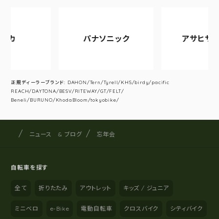
パナソニック
アサヒサイクル
正規ディーラーブランド: DAHON/Tern/Tyrell/KHS/birdy/pacific
REACH/DAYTONA/BESV/RITEWAY/GT/FELT/
Beneli/BURUNO/KhodaBloom/tokyobike/
サイクルショップナカゴヤ
サイト内の現在地
ニュース & ブログ
忘年会
自転車を探す
全て
折りたたみ
アウトレット
キッズ / ジュニア
ミニベロ
e-Bike
電動自転車
クロスバイク
シティバイク