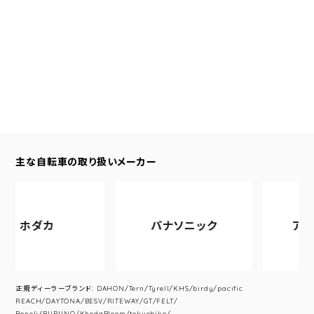
主な自転車の取り扱いメーカー
ダカ
パナソニック
アサヒサイ
正規ディーラーブランド: DAHON/Tern/Tyrell/KHS/birdy/pacific
REACH/DAYTONA/BESV/RITEWAY/GT/FELT/
Beneli/BURUNO/KhodaBloom/tokyobike/