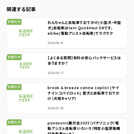
関連する記事
カテゴリ：
お知らせ
わんちゃんと自転車でおでかけ(小型犬・中型
犬)自転車はtern QuickHaul D8です。
ebike(電動アシスト自転車)でラクラク
2026.06.19
カテゴリ：
お知らせ
【よくある質問】有料の安心パックサービスは
ありますか？
2026.02.17
カテゴリ：
お知らせ
brook & breeze canine copilot (ケイ
ナインコパイロット) 愛犬と自転車でおでか
け（犬用キャリア）
2026.01.20
カテゴリ：
お知らせ
panasonic展示会2025（パナソニック）電
動アシスト自転車いろいろ（特定小型原動機
付自転車muも）