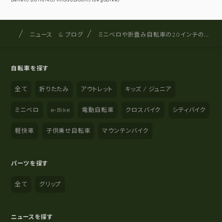
サイクルショップナカゴヤ
サイト内の現在地
ニュース & ブログ
ミニベロや折畳み自転車の20インチのタイヤサイズについて(406と451)
自転車を探す
全て
折りたたみ
アウトレット
キッズ / ジュニア
ミニベロ
e-Bike
電動自転車
クロスバイク
シティバイク
軽快車
子供乗せ自転車
マウンテンバイク
パーツを探す
全て
グリップ
ニュースを探す