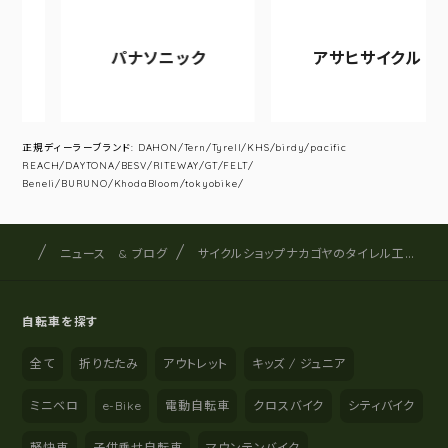
パナソニック
アサヒサイクル
正規ディーラーブランド: DAHON/Tern/Tyrell/KHS/birdy/pacific
REACH/DAYTONA/BESV/RITEWAY/GT/FELT/
Beneli/BURUNO/KhodaBloom/tokyobike/
サイクルショップナカゴヤ
サイト内の現在地
ニュース & ブログ
サイクルショップナカゴヤのタイレル工場見学ツアー
自転車を探す
全て
折りたたみ
アウトレット
キッズ / ジュニア
ミニベロ
e-Bike
電動自転車
クロスバイク
シティバイク
軽快車
子供乗せ自転車
マウンテンバイク