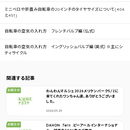
ミニベロや折畳み自転車の20インチのタイヤサイズについて(406
と451)
自転車の空気の入れ方 フレンチバルブ編（仏式）
自転車の空気の入れ方 イングリッシュバルブ編（英式）※主にシ
ティサイクル
関連する記事
カテゴリ：
お知らせ
わんわんマルシェ2026メリケンパーク5/2に
来てくれたワンちゃん達。ありがとうございま
した。
2026.05.29
カテゴリ：
お知らせ
DAHON .Tern .ピーアールインターナショナ