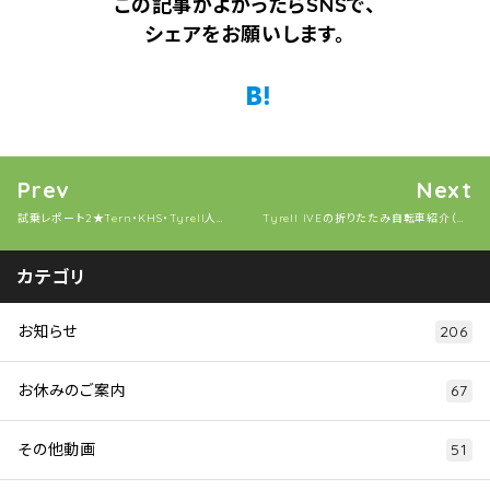
この記事がよかったらSNSで、
シェアをお願いします。
Twitter
Facebook
はてなブックマーク
Pocket
Prev
Next
試乗レポート2★Tern・KHS・Tyrell人気車種乗り比べ
Tyrell IVEの折りたたみ自転車紹介（タイレル イヴ）
カテゴリ
お知らせ
206
お休みのご案内
67
その他動画
51