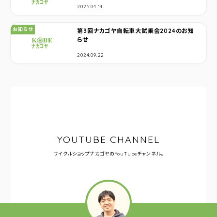
2025.04.14
カテゴリ：
お知らせ
第3回ナカゴヤ自転車大試乗会2024のお知
らせ
2024.09.22
YOUTUBE CHANNEL
サイクルショップナカゴヤの
YouTubeチャンネル。