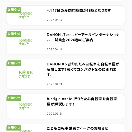
カテゴリ：
お知らせ
4月17日のみ閉店時間が18時となります
2026.04.17
カテゴリ：
お知らせ
DAHON .Tern .ピーアールインターナショナ
ル 試乗会2026春のご案内
2026.04.14
カテゴリ：
お知らせ
DAHON K3 折りたたみ自転車を自転車屋が
解説します！軽くてコンパクトなのに走れま
す。
2026.04.14
カテゴリ：
お知らせ
birdy classic 折りたたみ自転車を自転車
屋が解説します！
2026.03.31
カテゴリ：
お知らせ
こども自転車試乗ウィークのお知らせ