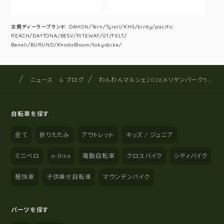
正規ディーラーブランド: DAHON/Tern/Tyrell/KHS/birdy/pacific
REACH/DAYTONA/BESV/RITEWAY/GT/FELT/
Beneli/BURUNO/KhodaBloom/tokyobike/
サイクルショップナカゴヤ
サイト内の現在地
ニュース & ブログ
わんわんマルシェ2026メリケンパーク5/2に来てくれたワンちゃん達。ありがとうございました。
自転車を探す
全て
折りたたみ
アウトレット
キッズ / ジュニア
ミニベロ
e-Bike
電動自転車
クロスバイク
シティバイク
軽快車
子供乗せ自転車
マウンテンバイク
パーツを探す