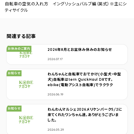
自転車の空気の入れ方 イングリッシュバルブ編（英式）※主にシ
ティサイクル
関連する記事
カテゴリ：
お休みのご案内
2026年8月とお盆休み休みのお知らせ
2026.07.17
カテゴリ：
お知らせ
わんちゃんと自転車でおでかけ(小型犬・中型
犬)自転車はtern QuickHaul D8です。
ebike(電動アシスト自転車)でラクラク
2026.06.19
カテゴリ：
お知らせ
わんわんマルシェ2026メリケンパーク5/2に
来てくれたワンちゃん達。ありがとうございま
した。
2026.05.29