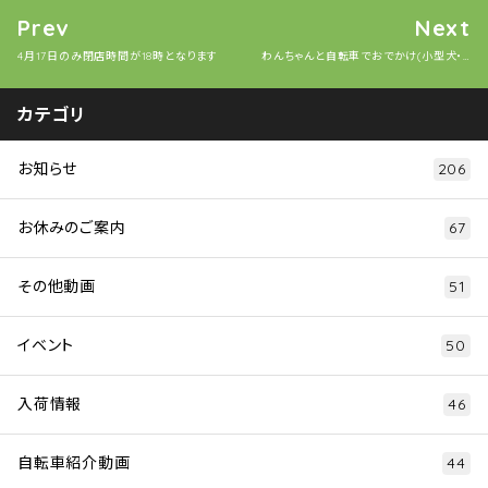
Prev
Next
4月17日のみ閉店時間が18時となります
わんちゃんと自転車でおでかけ(小型犬・中型犬)自転車はtern QuickHaul D8です。ebike(電動アシスト自転車)でラクラク
カテゴリ
お知らせ
206
お休みのご案内
67
その他動画
51
イベント
50
入荷情報
46
自転車紹介動画
44