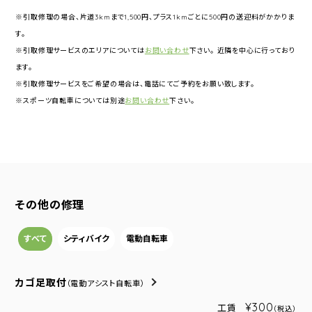
※引取修理の場合、片道3kmまで1,500円、プラス1kmごとに500円の送迎料がかかりま
す。
※引取修理サービスのエリアについては
お問い合わせ
下さい。 近隣を中心に行っており
ます。
※引取修理サービスをご希望の場合は、電話にてご予約をお願い致します。
※スポーツ自転車については別途
お問い合わせ
下さい。
その他の修理
すべて
シティバイク
電動自転車
カゴ足取付
（電動アシスト自転車）
¥300
工賃
（税込）