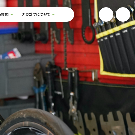
YouTube
Onlin
る質問
ナカゴヤについて
検索フォームを開閉する