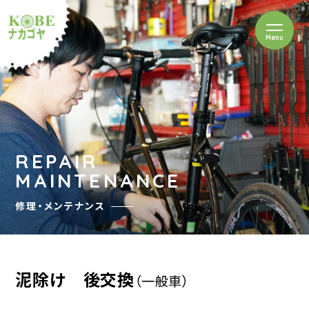
を開閉
Menu
クルショップナカゴヤ
REPAIR
MAINTENANCE
修理・メンテナンス
泥除け 後交換
（一般車）