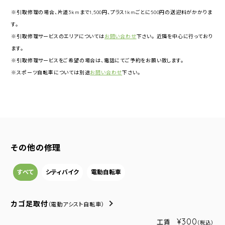
※引取修理の場合、片道3kmまで1,500円、プラス1kmごとに500円の送迎料がかかりま
す。
※引取修理サービスのエリアについては
お問い合わせ
下さい。 近隣を中心に行っており
ます。
※引取修理サービスをご希望の場合は、電話にてご予約をお願い致します。
※スポーツ自転車については別途
お問い合わせ
下さい。
その他の修理
すべて
シティバイク
電動自転車
カゴ足取付
（電動アシスト自転車）
¥300
工賃
（税込）