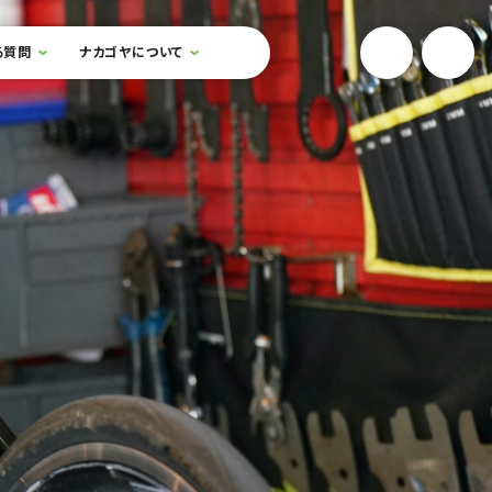
YouTube
Onlin
る質問
ナカゴヤについて
検索フォームを開閉する