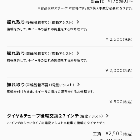
¥176
部品代
～
（税込）
※部品代はスポーク1本価格です。取り換え本数分必要になります。
振れ取り
（後輪脱着有り）
（電動アシスト）
後輪を外して、ホイールの揺れの調整をするお修理です。
¥ 2,500
（税込）
振れ取り
（前輪脱着有り）
（電動アシスト）
前輪を外して、ホイールの揺れの調整をするお修理です。
¥ 2,000
（税込）
振れ取り
（車輪脱着不要）
（電動アシスト）
車輪を付けたまま、ホイールの揺れの調整をするお修理です。
¥ 500
（税込）
タイヤ＆チューブ後輪交換２７インチ
（電動アシスト）
27インチのシティタイプの電動アシスト自転車の後輪のタイヤとチュ...
¥2,500
工賃
（税込）