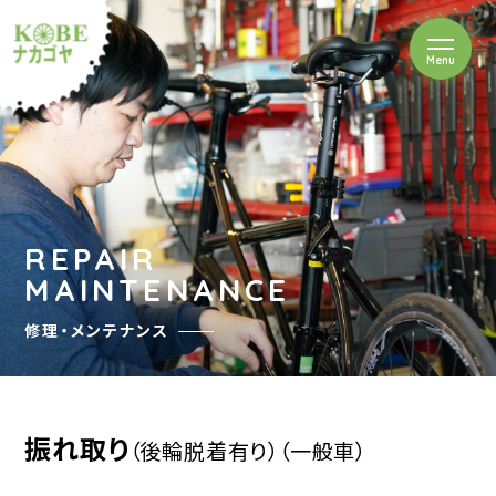
を開閉
Menu
クルショップナカゴヤ
REPAIR
MAINTENANCE
修理・メンテナンス
振れ取り
（後輪脱着有り）
（一般車）