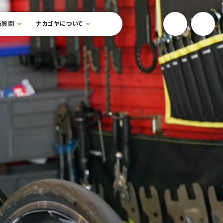
YouTube
Onlin
る質問
ナカゴヤについて
検索フォームを開閉する