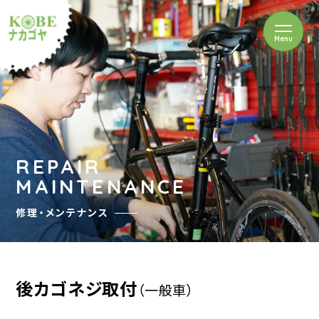
を開閉
Menu
クルショップナカゴヤ
REPAIR
MAINTENANCE
修理・メンテナンス
後カゴネジ取付
（一般車）