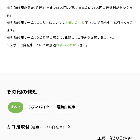
※引取修理の場合、片道3kmまで1,500円、プラス1kmごとに500円の送迎料がかかりま
す。
※引取修理サービスのエリアについては
お問い合わせ
下さい。 近隣を中心に行っており
ます。
※引取修理サービスをご希望の場合は、電話にてご予約をお願い致します。
※スポーツ自転車については別途
お問い合わせ
下さい。
その他の修理
すべて
シティバイク
電動自転車
カゴ足取付
（電動アシスト自転車）
¥300
工賃
（税込）