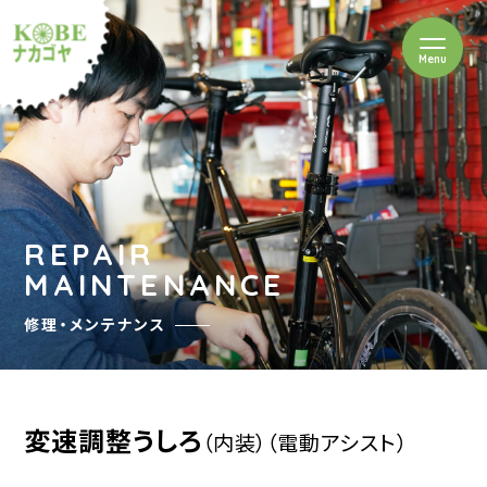
を開閉
Menu
クルショップナカゴヤ
REPAIR
MAINTENANCE
修理・メンテナンス
変速調整うしろ
（内装）
（電動アシスト）