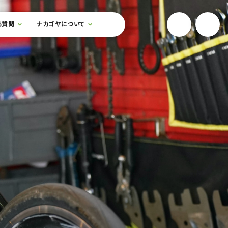
YouTube
Onlin
る質問
ナカゴヤについて
検索フォームを開閉する