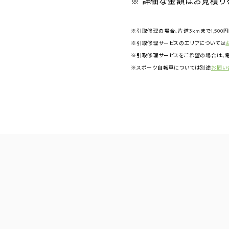
※ 詳細な金額はお見積り
※引取修理の場合、片道3kmまで1,500
※引取修理サービスのエリアについては
※引取修理サービスをご希望の場合は、電
※スポーツ自転車については別途
お問い