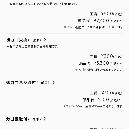
一般車の両立スタンドを取付、交換をするお修理です。
¥500
工賃
（税込）
¥2,400
部品代
～
（税込）
※ヘッド連動ケーブルの場合は＋￥500です。
後カゴ交換
（一般車）
一般車の後カゴを交換するお修理です。
¥300
工賃
（税込）
¥3,300
部品代
～
（税込）
※カゴの種類お問い合わせください
後カゴネジ取付
（一般車）
¥300
工賃
（税込）
¥100
部品代
～
（税込）
※ネジ￥100～ 金具￥300～価格となります
カゴ足取付
（一般車）