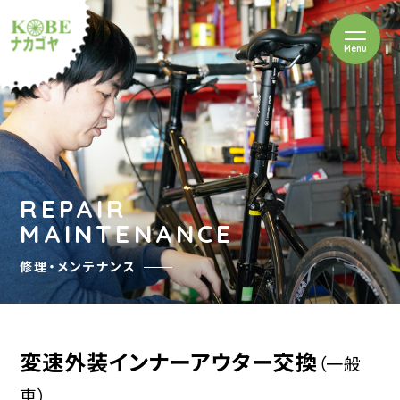
を開閉
Menu
クルショップナカゴヤ
REPAIR
MAINTENANCE
修理・メンテナンス
変速外装インナーアウター交換
（一般
車）