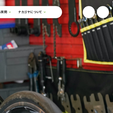
YouTube
Onlin
る質問
ナカゴヤについて
検索フォームを開閉する