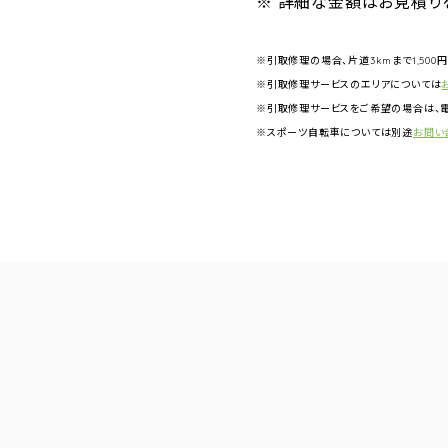
※ 詳細な金額はお見積り
※引取修理の場合、片道3kmまで1,500
※引取修理サービスのエリアについては
※引取修理サービスをご希望の場合は、電
※スポーツ自転車については別途
お問い