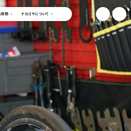
YouTube
Onlin
る質問
ナカゴヤについて
検索フォームを開閉する