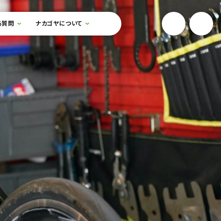
YouTube
Onlin
る質問
ナカゴヤについて
検索フォームを開閉する