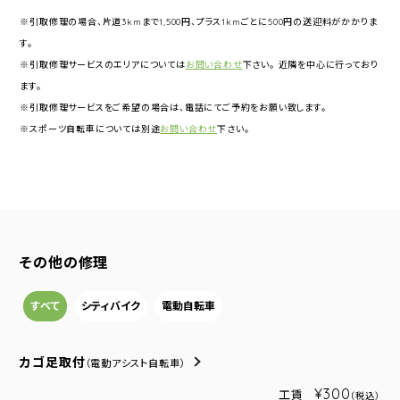
※引取修理の場合、片道3kmまで1,500円、プラス1kmごとに500円の送迎料がかかりま
す。
※引取修理サービスのエリアについては
お問い合わせ
下さい。 近隣を中心に行っており
ます。
※引取修理サービスをご希望の場合は、電話にてご予約をお願い致します。
※スポーツ自転車については別途
お問い合わせ
下さい。
その他の修理
すべて
シティバイク
電動自転車
カゴ足取付
（電動アシスト自転車）
¥300
工賃
（税込）