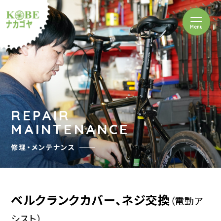
を開閉
Menu
クルショップナカゴヤ
REPAIR
MAINTENANCE
修理・メンテナンス
ベルクランクカバー、ネジ交換
（電動ア
シスト）