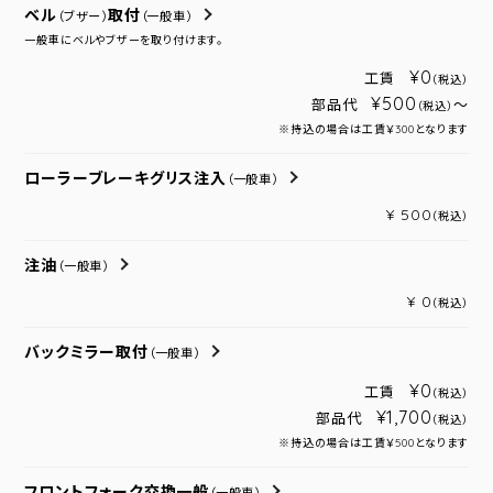
ベル
取付
（ブザー）
（一般車）
一般車にベルやブザーを取り付けます。
¥0
工賃
（税込）
¥500
部品代
～
（税込）
※持込の場合は工賃￥300となります
ローラーブレーキグリス注入
（一般車）
¥ 500
（税込）
注油
（一般車）
¥ 0
（税込）
バックミラー取付
（一般車）
¥0
工賃
（税込）
¥1,700
部品代
（税込）
※持込の場合は工賃￥500となります
フロントフォーク交換一般