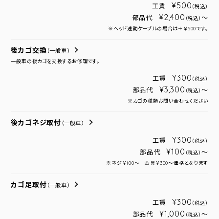
¥500
工賃
（税込）
¥2,400
部品代
～
（税込）
※ヘッド連動ケーブルの場合は＋￥500です。
後カゴ交換
（一般車）
一般車の後カゴを交換するお修理です。
¥300
工賃
（税込）
¥3,300
部品代
～
（税込）
※カゴの種類お問い合わせください
後カゴネジ取付
（一般車）
¥300
工賃
（税込）
¥100
部品代
～
（税込）
※ネジ￥100～ 金具￥300～価格となります
カゴ足取付
（一般車）
¥300
工賃
（税込）
¥1,000
部品代
～
（税込）