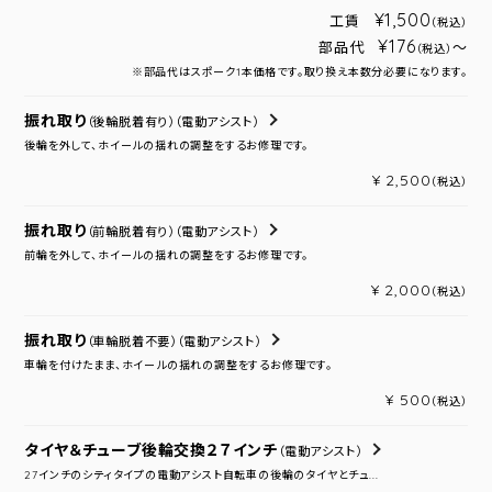
¥1,500
工賃
（税込）
¥176
部品代
～
（税込）
※部品代はスポーク1本価格です。取り換え本数分必要になります。
振れ取り
（後輪脱着有り）
（電動アシスト）
後輪を外して、ホイールの揺れの調整をするお修理です。
¥ 2,500
（税込）
振れ取り
（前輪脱着有り）
（電動アシスト）
前輪を外して、ホイールの揺れの調整をするお修理です。
¥ 2,000
（税込）
振れ取り
（車輪脱着不要）
（電動アシスト）
車輪を付けたまま、ホイールの揺れの調整をするお修理です。
¥ 500
（税込）
タイヤ＆チューブ後輪交換２７インチ
（電動アシスト）
27インチのシティタイプの電動アシスト自転車の後輪のタイヤとチュ...